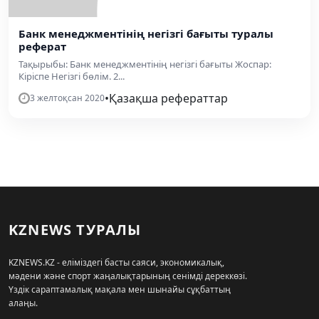
Банк менеджментінің негізгі бағыты туралы
реферат
Тақырыбы: Банк менеджментінің негізгі бағыты Жоспар:
Кіріспе Негізгі бөлім. 2...
•
Қазақша рефераттар
3 желтоқсан 2020
KZNEWS ТУРАЛЫ
KZNEWS.KZ - еліміздегі басты саяси, экономикалық,
мәдени және спорт жаңалықтарының сенімді дереккөзі.
Үздік сараптамалық мақала мен шынайы сұқбаттың
алаңы.