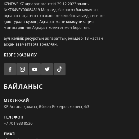
KZNEWS.KZ ақпарат агенттігі 29.12.2023 жылғы
№KZ64VPY00084819 Мерзімді баспасөз басылымын,
ақпараттық агенттікті және желілік басылымды есепке
қою туралы куәлігі, Ақпарат және коммуникация
министрлігінің Ақпарат комитетімен берілген.
Бұл желілік ресурстың ақпараттық өнімдері 18 жастан
асқан азаматтарға арналған.
БІЗГЕ ЖАЗЫЛУ
БАЙЛАНЫС
МЕКЕН-ЖАЙ
ҚР, Астана қаласы, Әбікен Бектұров көшесі, 4/3
ТЕЛЕФОН
+7 701 933 8520
EMAIL