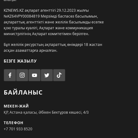
KZNEWS.KZ ақпарат агенттігі 29.12.2023 жылғы
№KZ64VPY00084819 Мерзімді баспасөз басылымын,
ақпараттық агенттікті және желілік басылымды есепке
қою туралы куәлігі, Ақпарат және коммуникация
министрлігінің Ақпарат комитетімен берілген.
Бұл желілік ресурстың ақпараттық өнімдері 18 жастан
асқан азаматтарға арналған.
БІЗГЕ ЖАЗЫЛУ
БАЙЛАНЫС
МЕКЕН-ЖАЙ
ҚР, Астана қаласы, Әбікен Бектұров көшесі, 4/3
ТЕЛЕФОН
+7 701 933 8520