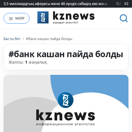
3,5 миллиардтың аферасы және 40 күндік сәбидің көз жасы: Медицинад
3,5 миллиардтың аферасы және 40 күндік сәбидің көз жасы: Медицинад
RU
KZ
МӘЗІР
Басты бет
/
#банк кашан пайда болды
#банк кашан пайда болды
Жалпы:
1
жаңалық