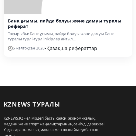
Банк ұғымы, пайда болуы және дамуы туралы
реферат
Тақырыбы: Банк ұғымы, пайда болуы және дамуы Банк
туралы түрлі-түрлі пікірлер айтыл...
•
Қазақша рефераттар
6 желтоқсан 2020
KZNEWS ТУРАЛЫ
KZNEWS.KZ - еліміздегі басты саяси, экономикалық,
мәдени және спорт жаңалықтарының сенімді дереккөзі.
Үздік сараптамалық мақала мен шынайы сұқбаттың
алаңы.