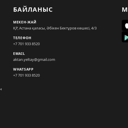
БАЙЛАНЫС
М
МЕКЕН-ЖАЙ
ҚР, Астана қаласы, Әбікен Бектұров көшесі, 4/3
ТЕЛЕФОН
+7 701 933 8520
EMAIL
aktan.yeltay@gmail.com
WHATSAPP
+7 701 933 8520
н