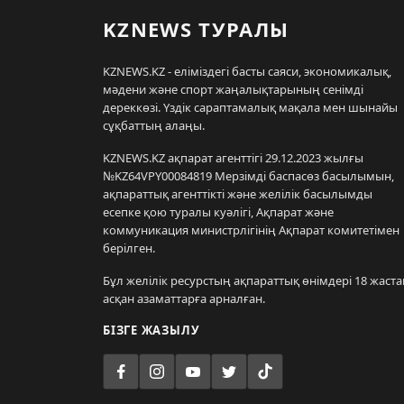
KZNEWS ТУРАЛЫ
KZNEWS.KZ - еліміздегі басты саяси, экономикалық,
мәдени және спорт жаңалықтарының сенімді
дереккөзі. Үздік сараптамалық мақала мен шынайы
сұқбаттың алаңы.
KZNEWS.KZ ақпарат агенттігі 29.12.2023 жылғы
№KZ64VPY00084819 Мерзімді баспасөз басылымын,
ақпараттық агенттікті және желілік басылымды
есепке қою туралы куәлігі, Ақпарат және
коммуникация министрлігінің Ақпарат комитетімен
берілген.
Бұл желілік ресурстың ақпараттық өнімдері 18 жаста
асқан азаматтарға арналған.
БІЗГЕ ЖАЗЫЛУ