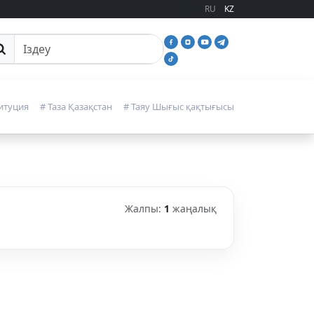
RU
KZ
йттан іздеу
итуция
# Таза Қазақстан
# Таяу Шығыс қақтығысы
Жалпы:
1
жаңалық