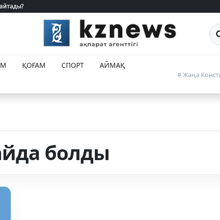
 айтады?
 айтады?
Са
ЕМ
ҚОҒАМ
СПОРТ
АЙМАҚ
# Жаңа Конст
айда болды