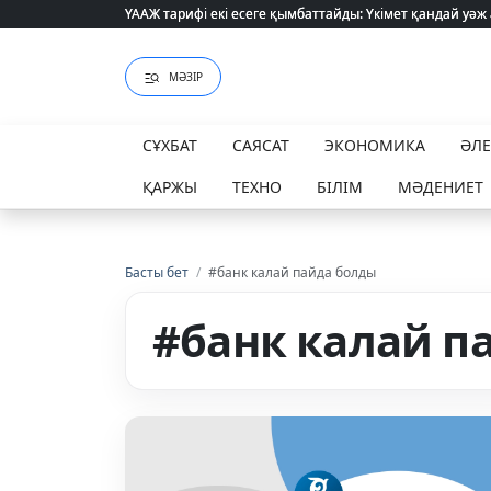
ҮААЖ тарифі екі есеге қымбаттайды: Үкімет қандай уәж
ҮААЖ тарифі екі есеге қымбаттайды: Үкімет қандай уәж
МӘЗІР
СҰХБАТ
САЯСАТ
ЭКОНОМИКА
ӘЛ
ҚАРЖЫ
ТЕХНО
БІЛІМ
МӘДЕНИЕТ
Басты бет
/
#банк калай пайда болды
#банк калай п