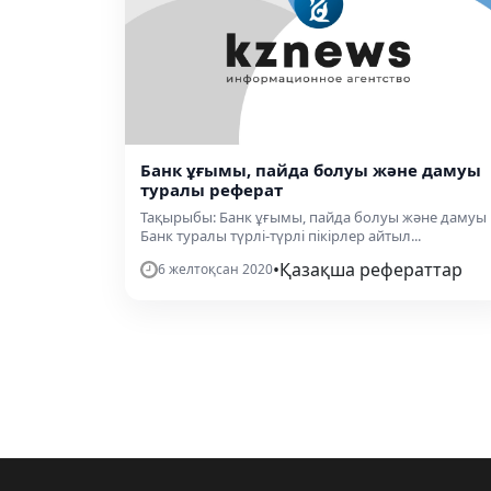
Банк ұғымы, пайда болуы және дамуы
туралы реферат
Тақырыбы: Банк ұғымы, пайда болуы және дамуы
Банк туралы түрлі-түрлі пікірлер айтыл...
•
Қазақша рефераттар
6 желтоқсан 2020