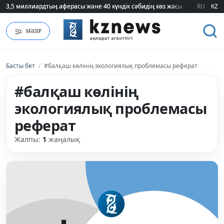
3,5 миллиардтың аферасы және 40 күндік сәбидің көз жасы: Медицинад
3,5 миллиардтың аферасы және 40 күндік сәбидің көз жасы: Медицинад
RU
KZ
МӘЗІР
Басты бет
/
#балқаш көлінің экологиялық проблемасы реферат
#балқаш көлінің
экологиялық проблемасы
реферат
Жалпы:
1
жаңалық