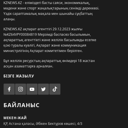
KZNEWS.KZ - еліміздегі басты саяси, экономикалық,
мәдени және спорт жаңалықтарының сенімді дереккөзі.
Үздік сараптамалық мақала мен шынайы сұқбаттың
алаңы.
KZNEWS.KZ ақпарат агенттігі 29.12.2023 жылғы
№KZ64VPY00084819 Мерзімді баспасөз басылымын,
ақпараттық агенттікті және желілік басылымды есепке
қою туралы куәлігі, Ақпарат және коммуникация
министрлігінің Ақпарат комитетімен берілген.
Бұл желілік ресурстың ақпараттық өнімдері 18 жастан
асқан азаматтарға арналған.
БІЗГЕ ЖАЗЫЛУ
БАЙЛАНЫС
МЕКЕН-ЖАЙ
ҚР, Астана қаласы, Әбікен Бектұров көшесі, 4/3