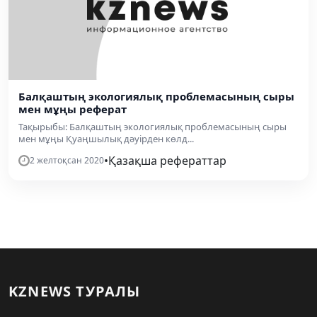
Балқаштың экологиялық проблемасының сыры
мен мұңы реферат
Тақырыбы: Балқаштың экологиялық проблемасының сыры
мен мұңы Қуаңшылық дәуірден көлд...
•
Қазақша рефераттар
2 желтоқсан 2020
KZNEWS ТУРАЛЫ