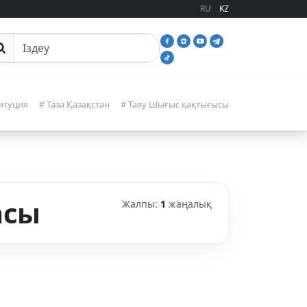
RU
KZ
йттан іздеу
итуция
# Таза Қазақстан
# Таяу Шығыс қақтығысы
асы
Жалпы:
1
жаңалық