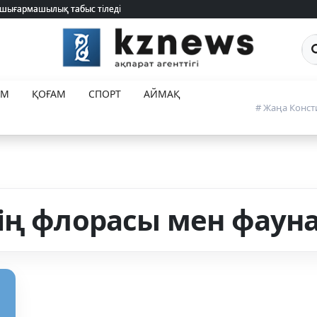
 шығармашылық табыс тіледі
 шығармашылық табыс тіледі
Са
ЕМ
ҚОҒАМ
СПОРТ
АЙМАҚ
# Жаңа Конст
ің флорасы мен фаун