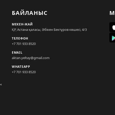
БАЙЛАНЫС
М
МЕКЕН-ЖАЙ
ҚР, Астана қаласы, Әбікен Бектұров көшесі, 4/3
ТЕЛЕФОН
+7 701 933 8520
EMAIL
aktan.yeltay@gmail.com
WHATSAPP
+7 701 933 8520
н