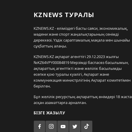
KZNEWS ТУРАЛЫ
KZNEWS.KZ - еліміздегі басты саяси, экономикалық,
мәдени және спорт жаңалықтарының сенімді
дереккөзі. Үздік сараптамалық мақала мен шынайы
сұқбаттың алаңы.
KZNEWS.KZ ақпарат агенттігі 29.12.2023 жылғы
№KZ64VPY00084819 Мерзімді баспасөз басылымын,
ақпараттық агенттікті және желілік басылымды
есепке қою туралы куәлігі, Ақпарат және
коммуникация министрлігінің Ақпарат комитетімен
берілген.
Бұл желілік ресурстың ақпараттық өнімдері 18 жаста
асқан азаматтарға арналған.
БІЗГЕ ЖАЗЫЛУ