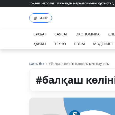
Тоқаев Бекболат Тілеуханды мерейтойымен құттықтап,
Тоқаев Бекболат Тілеуханды мерейтойымен құттықтап,
МӘЗІР
СҰХБАТ
САЯСАТ
ЭКОНОМИКА
ӘЛ
ҚАРЖЫ
ТЕХНО
БІЛІМ
МӘДЕНИЕТ
Басты бет
/
#балқаш көлінің флорасы мен фаунасы
#балқаш көлін