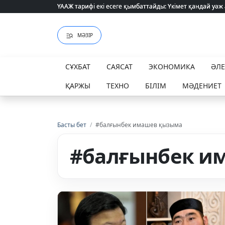
ҮААЖ тарифі екі есеге қымбаттайды: Үкімет қандай уәж
ҮААЖ тарифі екі есеге қымбаттайды: Үкімет қандай уәж
МӘЗІР
СҰХБАТ
САЯСАТ
ЭКОНОМИКА
ӘЛ
ҚАРЖЫ
ТЕХНО
БІЛІМ
МӘДЕНИЕТ
Басты бет
/
#балғынбек имашев қызыма
#балғынбек и