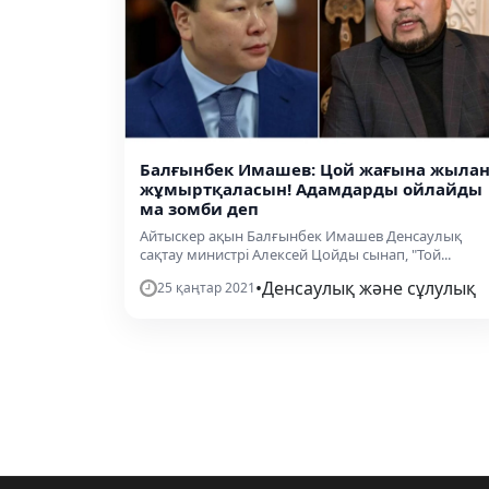
Балғынбек Имашев: Цой жағына жыла
жұмыртқаласын! Адамдарды ойлайды
ма зомби деп
Айтыскер ақын Балғынбек Имашев Денсаулық
сақтау министрі Алексей Цойды сынап, "Той...
•
Денсаулық және сұлулық
25 қаңтар 2021