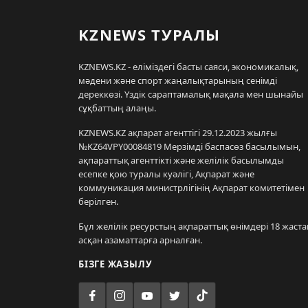
KZNEWS ТУРАЛЫ
KZNEWS.KZ - еліміздегі басты саяси, экономикалық,
мәдени және спорт жаңалықтарының сенімді
дереккөзі. Үздік сараптамалық мақала мен шынайы
сұқбаттың алаңы.
KZNEWS.KZ ақпарат агенттігі 29.12.2023 жылғы
№KZ64VPY00084819 Мерзімді баспасөз басылымын,
ақпараттық агенттікті және желілік басылымды
есепке қою туралы куәлігі, Ақпарат және
коммуникация министрлігінің Ақпарат комитетімен
берілген.
Бұл желілік ресурстың ақпараттық өнімдері 18 жаста
асқан азаматтарға арналған.
БІЗГЕ ЖАЗЫЛУ