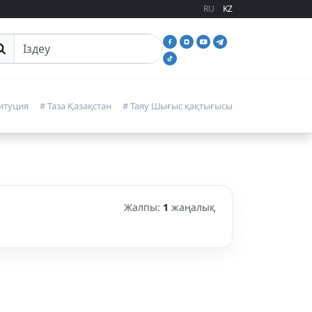
RU
KZ
йттан іздеу
итуция
# Таза Қазақстан
# Таяу Шығыс қақтығысы
Жалпы:
1
жаңалық