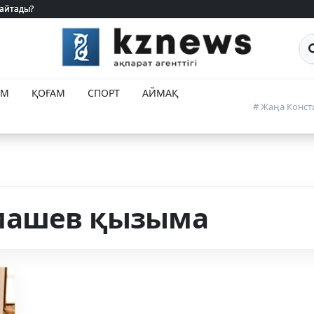
 айтады?
 айтады?
Са
ЕМ
ҚОҒАМ
СПОРТ
АЙМАҚ
# Жаңа Конст
машев қызыма