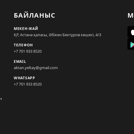
БАЙЛАНЫС
М
МЕКЕН-ЖАЙ
ҚР, Астана қаласы, Әбікен Бектұров көшесі, 4/3
ТЕЛЕФОН
+7 701 933 8520
EMAIL
aktan.yeltay@gmail.com
WHATSAPP
+7 701 933 8520
н