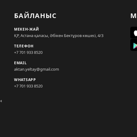
БАЙЛАНЫС
М
МЕКЕН-ЖАЙ
ҚР, Астана қаласы, Әбікен Бектұров көшесі, 4/3
ТЕЛЕФОН
+7 701 933 8520
EMAIL
aktan.yeltay@gmail.com
WHATSAPP
+7 701 933 8520
н