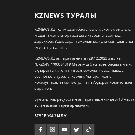
KZNEWS ТУРАЛЫ
KZNEWS.KZ - еліміздегі басты саяси, экономикалық,
мәдени және спорт жаңалықтарының сенімді
дереккөзі. Үздік сараптамалық мақала мен шынайы
сұқбаттың алаңы.
KZNEWS.KZ ақпарат агенттігі 29.12.2023 жылғы
№KZ64VPY00084819 Мерзімді баспасөз басылымын,
ақпараттық агенттікті және желілік басылымды
есепке қою туралы куәлігі, Ақпарат және
коммуникация министрлігінің Ақпарат комитетімен
берілген.
Бұл желілік ресурстың ақпараттық өнімдері 18 жаста
асқан азаматтарға арналған.
БІЗГЕ ЖАЗЫЛУ