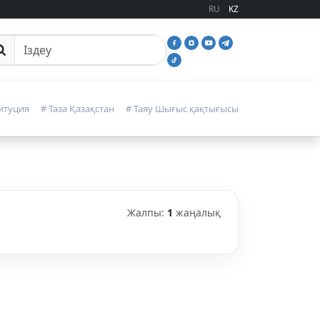
RU
KZ
йттан іздеу
итуция
# Таза Қазақстан
# Таяу Шығыс қақтығысы
Жалпы:
1
жаңалық