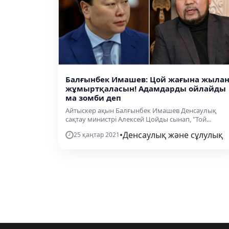
Балғынбек Имашев: Цой жағына жыла
жұмыртқаласын! Адамдарды ойлайды
ма зомби деп
Айтыскер ақын Балғынбек Имашев Денсаулық
сақтау министрі Алексей Цойды сынап, "Той...
•
Денсаулық және сұлулық
25 қаңтар 2021