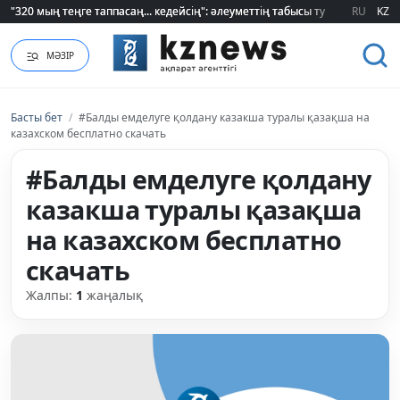
"320 мың теңге таппасаң... кедейсің": әлеуметтің табысы туралы түсінігі ө
"320 мың теңге таппасаң... кедейсің": әлеуметтің табысы туралы түсінігі ө
RU
KZ
МӘЗІР
Басты бет
/
#Балды емделуге қолдану казакша туралы қазақша на
казахском бесплатно скачать
#Балды емделуге қолдану
казакша туралы қазақша
на казахском бесплатно
скачать
Жалпы:
1
жаңалық