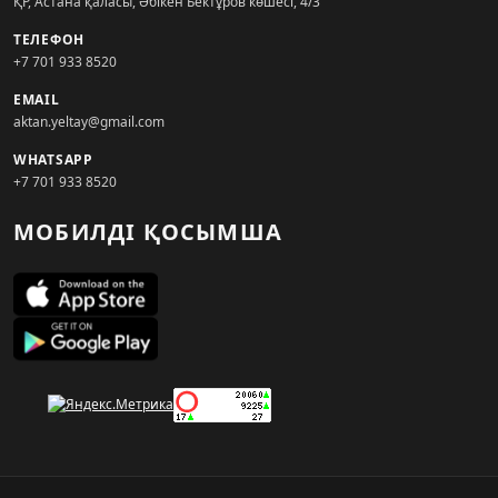
ҚР, Астана қаласы, Әбікен Бектұров көшесі, 4/3
ТЕЛЕФОН
+7 701 933 8520
EMAIL
aktan.yeltay@gmail.com
WHATSAPP
+7 701 933 8520
МОБИЛДІ ҚОСЫМША