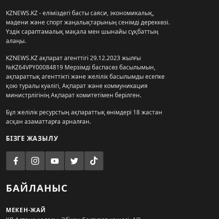
KZNEWS.KZ - еліміздегі басты саяси, экономикалық,
мәдени және спорт жаңалықтарының сенімді дереккөзі.
Үздік сараптамалық мақала мен шынайы сұқбаттың
алаңы.
KZNEWS.KZ ақпарат агенттігі 29.12.2023 жылғы
№KZ64VPY00084819 Мерзімді баспасөз басылымын,
ақпараттық агенттікті және желілік басылымды есепке
қою туралы куәлігі, Ақпарат және коммуникация
министрлігінің Ақпарат комитетімен берілген.
Бұл желілік ресурстың ақпараттық өнімдері 18 жастан
асқан азаматтарға арналған.
БІЗГЕ ЖАЗЫЛУ
БАЙЛАНЫС
МЕКЕН-ЖАЙ