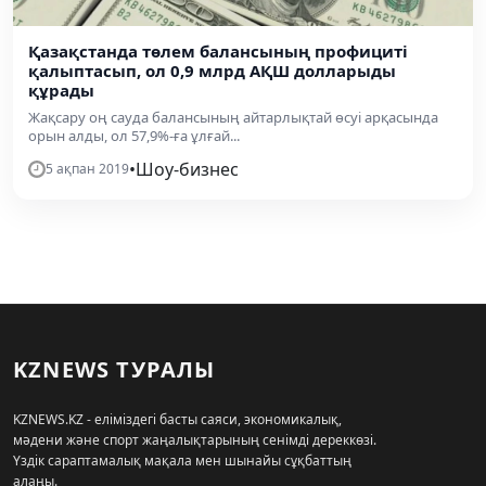
Қазақстанда төлем балансының профициті
қалыптасып, ол 0,9 млрд АҚШ долларыды
құрады
Жақсару оң сауда балансының айтарлықтай өсуі арқасында
орын алды, ол 57,9%-ға ұлғай...
•
Шоу-бизнес
5 ақпан 2019
KZNEWS ТУРАЛЫ
KZNEWS.KZ - еліміздегі басты саяси, экономикалық,
мәдени және спорт жаңалықтарының сенімді дереккөзі.
Үздік сараптамалық мақала мен шынайы сұқбаттың
алаңы.