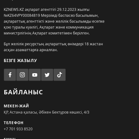
KZNEWS.KZ ақпарат агенттігі 29.12.2023 жылғы
№KZ64VPY00084819 Мерзімді баспасөз басылымын,
ақпараттық агенттікті және желілік басылымды есепке
қою туралы куәлігі, Ақпарат және коммуникация
министрлігінің Ақпарат комитетімен берілген.
Бұл желілік ресурстың ақпараттық өнімдері 18 жастан
асқан азаматтарға арналған.
БІЗГЕ ЖАЗЫЛУ
БАЙЛАНЫС
МЕКЕН-ЖАЙ
ҚР, Астана қаласы, Әбікен Бектұров көшесі, 4/3
ТЕЛЕФОН
+7 701 933 8520