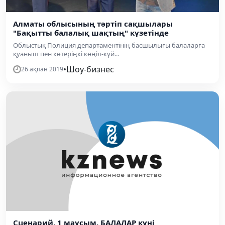
Алматы облысының тәртіп сақшылары
"Бақытты балалық шақтың" күзетінде
Облыстық Полиция департаментінің басшылығы балаларға
қуаныш пен көтеріңкі көңіл-күй...
•
Шоу-бизнес
26 ақпан 2019
Сценарий, 1 маусым, БАЛАЛАР күні