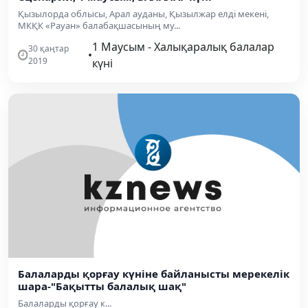
Қызылорда облысы, Арал ауданы, Қызылжар елді мекені,
МКҚК «Рауан» балабақшасының му...
1 Маусым - Халықаралық балалар
30 қаңтар
•
2019
күні
Балаларды қорғау күніне байланысты мерекелік
шара-"Бақытты балалық шақ"
Балаларды қорғау к...