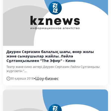
Дәурен Серғазин балалық шағы, өнер жолы
және сынаушылар жайлы. Ләйлә
Сұлтанқызымен "The Эфир" - Кино
Театр және кино актері Дәурен Серғазин Ләйлә Сұлтанқызы
жүргізетін "...
•
Шоу-бизнес
30 қараша 2018