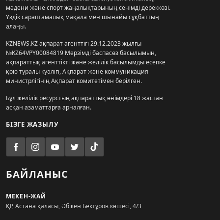
мәдени және спорт жаңалықтарының сенімді дереккөзі.
Үздік сараптамалық мақала мен шынайы сұқбаттың
алаңы.
KZNEWS.KZ ақпарат агенттігі 29.12.2023 жылғы
№KZ64VPY00084819 Мерзімді баспасөз басылымын,
ақпараттық агенттікті және желілік басылымды есепке
қою туралы куәлігі, Ақпарат және коммуникация
министрлігінің Ақпарат комитетімен берілген.
Бұл желілік ресурстың ақпараттық өнімдері 18 жастан
асқан азаматтарға арналған.
БІЗГЕ ЖАЗЫЛУ
БАЙЛАНЫС
МЕКЕН-ЖАЙ
ҚР, Астана қаласы, Әбікен Бектұров көшесі, 4/3