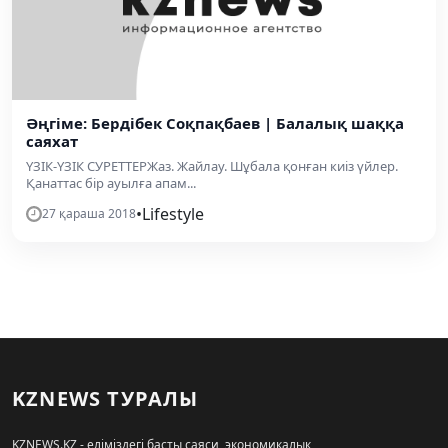
Әңгіме: Бердібек Соқпақбаев | Балалық шаққа
саяхат
ҮЗІК-ҮЗІК СУРЕТТЕРЖаз. Жайлау. Шұбала қонған киіз үйлер.
Қанаттас бір ауылға апам...
•
Lifestyle
27 қараша 2018
KZNEWS ТУРАЛЫ
KZNEWS.KZ - еліміздегі басты саяси, экономикалық,