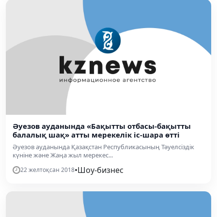
Әуезов ауданында «Бақытты отбасы-бақытты
балалық шақ» атты мерекелік іс-шара өтті
Әуезов ауданында Қазақстан Республикасының Тәуелсіздік
күніне және Жаңа жыл мерекес...
•
Шоу-бизнес
22 желтоқсан 2018