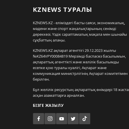
KZNEWS ТУРАЛЫ
KZNEWS.KZ - еліміздегі басты саяси, экономикалық,
мәдени және спорт жаңалықтарының сенімді
дереккөзі. Үздік сараптамалық мақала мен шынайы
сұқбаттың алаңы.
KZNEWS.KZ ақпарат агенттігі 29.12.2023 жылғы
№KZ64VPY00084819 Мерзімді баспасөз басылымын,
ақпараттық агенттікті және желілік басылымды
есепке қою туралы куәлігі, Ақпарат және
коммуникация министрлігінің Ақпарат комитетімен
берілген.
Бұл желілік ресурстың ақпараттық өнімдері 18 жаста
асқан азаматтарға арналған.
БІЗГЕ ЖАЗЫЛУ