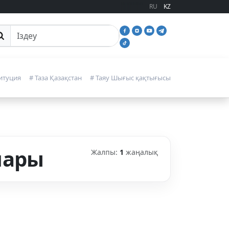
RU
KZ
йттан іздеу
итуция
# Таза Қазақстан
# Таяу Шығыс қақтығысы
лары
Жалпы:
1
жаңалық