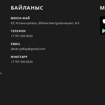
БАЙЛАНЫС
М
МЕКЕН-ЖАЙ
ҚР, Астана қаласы, Әбікен Бектұров көшесі, 4/3
ТЕЛЕФОН
+7 701 933 8520
EMAIL
aktan.yeltay@gmail.com
WHATSAPP
+7 701 933 8520
н