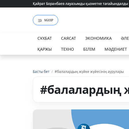
Қайрат Боранбаев лауазымды қызметке тағайындалды
Қайрат Боранбаев лауазымды қызметке тағайындалды
МӘЗІР
СҰХБАТ
САЯСАТ
ЭКОНОМИКА
ӘЛ
ҚАРЖЫ
ТЕХНО
БІЛІМ
МӘДЕНИЕТ
Басты бет
/
#балалардың жүйке жүйесінің аурулары
#балалардың ж