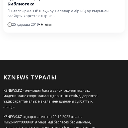
Библиотека
 1-тапсырма. Ой шақыру. Балалар өмірінің әр қырынан
слайдты көрсете отырып...
•
Білім
25 қараша 2019
KZNEWS ТУРАЛЫ
KZNEWS.KZ - еліміздегі басты саяси, экономикалық,
мәдени және спорт жаңалықтарының сенімді дереккөзі.
Үздік сараптамалық мақала мен шынайы сұқбаттың
алаңы.
KZNEWS.KZ ақпарат агенттігі 29.12.2023 жылғы
№KZ64VPY00084819 Мерзімді баспасөз басылымын,
ақпараттық агенттікті және желілік басылымды есепке