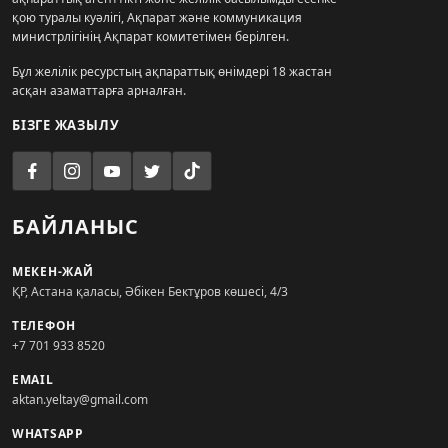
қою туралы куәлігі, Ақпарат және коммуникация
министрлігінің Ақпарат комитетімен берілген.
Бұл желілік ресурстың ақпараттық өнімдері 18 жастан
асқан азаматтарға арналған.
БІЗГЕ ЖАЗЫЛУ
БАЙЛАНЫС
МЕКЕН-ЖАЙ
ҚР, Астана қаласы, Әбікен Бектұров көшесі, 4/3
ТЕЛЕФОН
+7 701 933 8520
EMAIL
aktan.yeltay@gmail.com
WHATSAPP