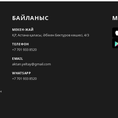
БАЙЛАНЫС
М
МЕКЕН-ЖАЙ
ҚР, Астана қаласы, Әбікен Бектұров көшесі, 4/3
ТЕЛЕФОН
+7 701 933 8520
EMAIL
aktan.yeltay@gmail.com
WHATSAPP
+7 701 933 8520
н