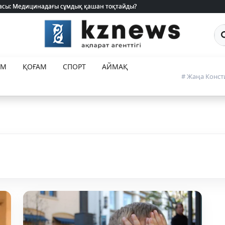
 жасы: Медицинадағы сұмдық қашан тоқтайды?
 жасы: Медицинадағы сұмдық қашан тоқтайды?
Са
ЕМ
ҚОҒАМ
СПОРТ
АЙМАҚ
# Жаңа Конст