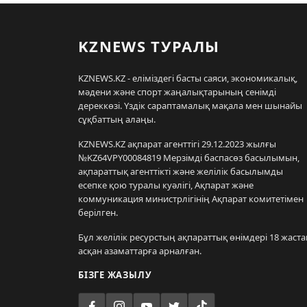
KZNEWS ТУРАЛЫ
KZNEWS.KZ - еліміздегі басты саяси, экономикалық,
мәдени және спорт жаңалықтарының сенімді
дереккөзі. Үздік сараптамалық мақала мен шынайы
сұқбаттың алаңы.
KZNEWS.KZ ақпарат агенттігі 29.12.2023 жылғы
№KZ64VPY00084819 Мерзімді баспасөз басылымын,
ақпараттық агенттікті және желілік басылымды
есепке қою туралы куәлігі, Ақпарат және
коммуникация министрлігінің Ақпарат комитетімен
берілген.
Бұл желілік ресурстың ақпараттық өнімдері 18 жаста
асқан азаматтарға арналған.
БІЗГЕ ЖАЗЫЛУ