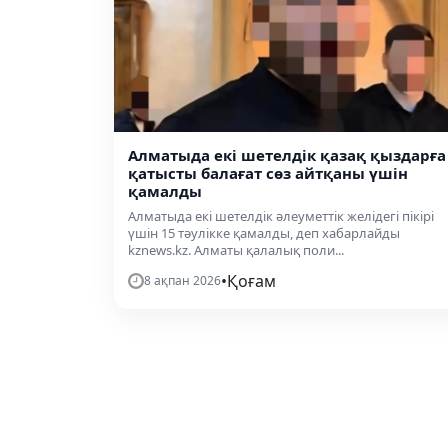
Алматыда екі шетелдік қазақ қыздарға
қатысты балағат сөз айтқаны үшін
қамалды
Алматыда екі шетелдік әлеуметтік желідегі пікірі
үшін 15 тәулікке қамалды, деп хабарлайды
kznews.kz. Алматы қалалық поли...
•
Қоғам
8 ақпан 2026