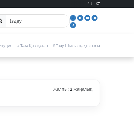
RU
KZ
йттан іздеу
итуция
# Таза Қазақстан
# Таяу Шығыс қақтығысы
Жалпы:
2
жаңалық