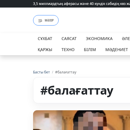
3,5 миллиардтың аферасы және 40 күндік сәбидің көз
3,5 миллиардтың аферасы және 40 күндік сәбидің көз
МӘЗІР
СҰХБАТ
САЯСАТ
ЭКОНОМИКА
ӘЛ
ҚАРЖЫ
ТЕХНО
БІЛІМ
МӘДЕНИЕТ
Басты бет
/
#балағаттау
#балағаттау