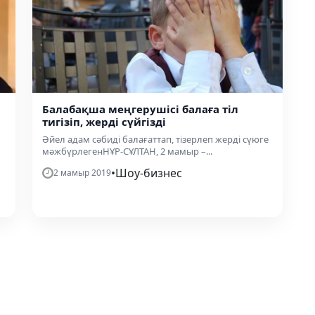
Балабақша меңгерушісі балаға тіл
тигізіп, жерді сүйгізді
Әйел адам сәбиді балағаттап, тізерлеп жерді сүюге
мәжбүрлегенНҰР-СҰЛТАН, 2 мамыр –...
•
Шоу-бизнес
2 мамыр 2019