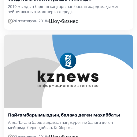
2019 жылдың бірінші қаңтарынан бастап жәрдемақы мен
зейнетақының мөлшері өзгереді...
•
Шоу-бизнес
26 желтоқсан 2018
Пайғамбарымыздың балаға деген махаббаты
Алла Тағала барша адамзаттың жүрегіне балаға деген
мейірімді беріп қойған. Кейбір ж...
•
Шоу-бизнес
22 желтоқсан 2018