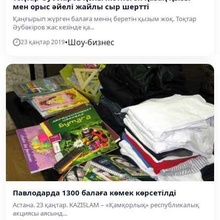
мен орыс әйелі жайлы сыр шертті
Қаңғырып жүрген балаға менің беретін қызым жоқ. Тоқтар
Әубәкіров жас кезінде қа...
•
Шоу-бизнес
23 қаңтар 2019
Павлодарда 1300 балаға көмек көрсетілді
Астана. 23 қаңтар. KAZISLAM – «Қамқорлық» республикалық
акциясы аясынд...