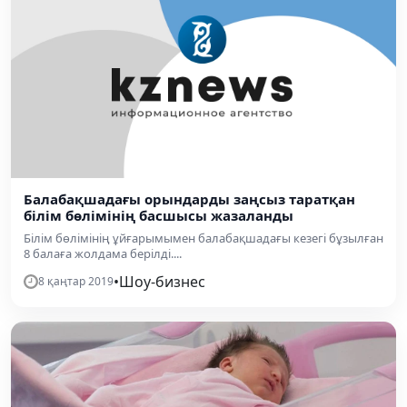
Балабақшадағы орындарды заңсыз таратқан
білім бөлімінің басшысы жазаланды
Білім бөлімінің ұйғарымымен балабақшадағы кезегі бұзылған
8 балаға жолдама берілді....
•
Шоу-бизнес
8 қаңтар 2019