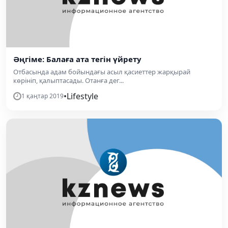
Әңгіме: Балаға ата тегін үйрету
Отбасында адам бойындағы асыл қасиеттер жарқырай
көрініп, қалыптасады. Отанға дег...
•
Lifestyle
1 қаңтар 2019