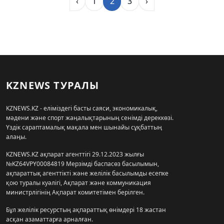
‹
1
2
3
›
KZNEWS ТУРАЛЫ
KZNEWS.KZ - еліміздегі басты саяси, экономикалық,
мәдени және спорт жаңалықтарының сенімді дереккөзі.
Үздік сараптамалық мақала мен шынайы сұқбаттың
алаңы.
KZNEWS.KZ ақпарат агенттігі 29.12.2023 жылғы
№KZ64VPY00084819 Мерзімді баспасөз басылымын,
ақпараттық агенттікті және желілік басылымды есепке
қою туралы куәлігі, Ақпарат және коммуникация
министрлігінің Ақпарат комитетімен берілген.
Бұл желілік ресурстың ақпараттық өнімдері 18 жастан
асқан азаматтарға арналған.