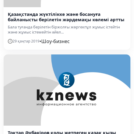
Қазақстанда жүктілікке және босануға
байланысты берілетін жәрдемақы көлемі артты
Бала туғанда берілетін біржолғы жөргекпұл жұмыс істейтін
және жұмыс істемейтін әйел...
•
Шоу-бизнес
29 қаңтар 2019
Тоқтар Әубәкіров қолы жетпеген қазақ қызы