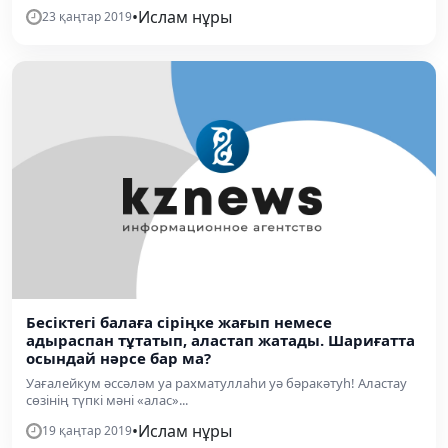
•
Ислам нұры
23 қаңтар 2019
Бесіктегі балаға сіріңке жағып немесе
адыраспан тұтатып, аластап жатады. Шариғатта
осындай нәрсе бар ма?
Уағалейкум әссәләм уа рахматуллаһи уә бәракәтуһ! Аластау
сөзінің түпкі мәні «алас»...
•
Ислам нұры
19 қаңтар 2019