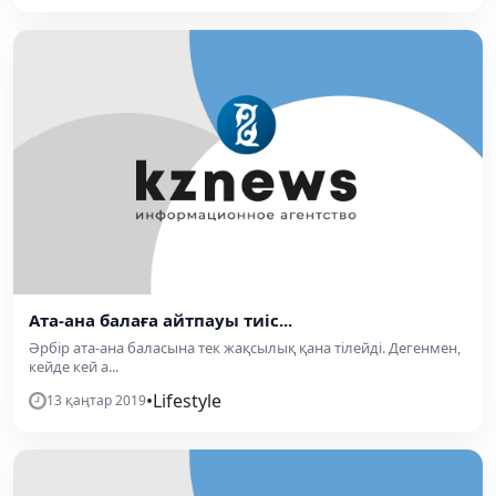
Ата-ана балаға айтпауы тиіс...
Әрбір ата-ана баласына тек жақсылық қана тілейді. Дегенмен,
кейде кей а...
•
Lifestyle
13 қаңтар 2019