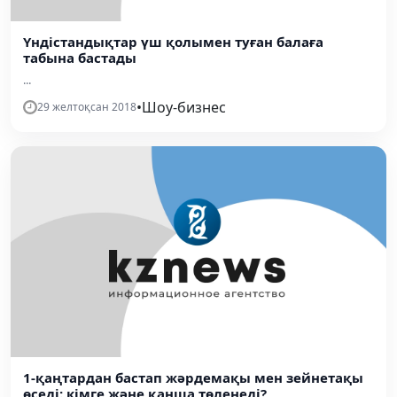
Үндістандықтар үш қолымен туған балаға
табына бастады
...
•
Шоу-бизнес
29 желтоқсан 2018
1-қаңтардан бастап жәрдемақы мен зейнетақы
өседі: кімге және қанша төленеді?