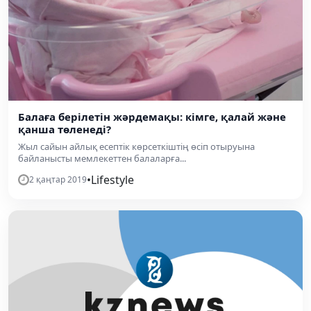
Балаға берілетін жәрдемақы: кімге, қалай және
қанша төленеді?
Жыл сайын айлық есептік көрсеткіштің өсіп отыруына
байланысты мемлекеттен балаларға...
•
Lifestyle
2 қаңтар 2019