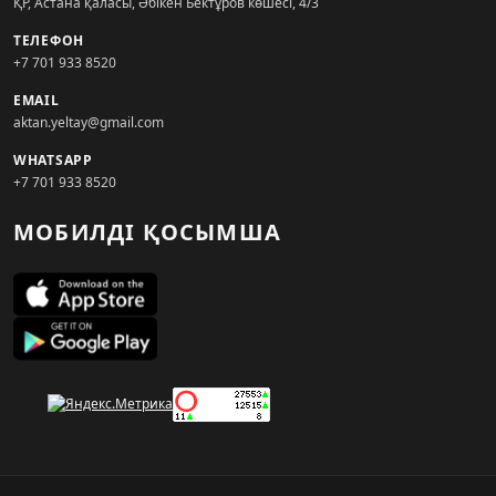
ҚР, Астана қаласы, Әбікен Бектұров көшесі, 4/3
ТЕЛЕФОН
+7 701 933 8520
EMAIL
aktan.yeltay@gmail.com
WHATSAPP
+7 701 933 8520
МОБИЛДІ ҚОСЫМША