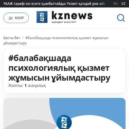
ҮААЖ тарифі екі есеге қымбаттайды: Үкімет қандай уәж айтады?
ҮААЖ тарифі екі есеге қымбаттайды: Үкімет қандай уәж айтады?
RU
KZ
МӘЗІР
Басты бет
/
#балабақшада психологиялық қызмет жұмысын
ұйымдастыру
#балабақшада
психологиялық қызмет
жұмысын ұйымдастыру
Жалпы:
1
жаңалық