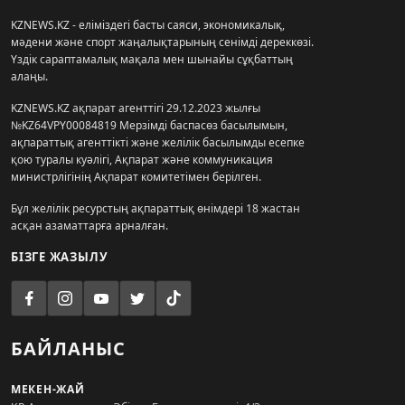
KZNEWS.KZ - еліміздегі басты саяси, экономикалық,
мәдени және спорт жаңалықтарының сенімді дереккөзі.
Үздік сараптамалық мақала мен шынайы сұқбаттың
алаңы.
KZNEWS.KZ ақпарат агенттігі 29.12.2023 жылғы
№KZ64VPY00084819 Мерзімді баспасөз басылымын,
ақпараттық агенттікті және желілік басылымды есепке
қою туралы куәлігі, Ақпарат және коммуникация
министрлігінің Ақпарат комитетімен берілген.
Бұл желілік ресурстың ақпараттық өнімдері 18 жастан
асқан азаматтарға арналған.
БІЗГЕ ЖАЗЫЛУ
БАЙЛАНЫС
МЕКЕН-ЖАЙ