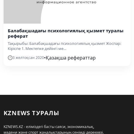
Балабақшадағы психологиялық қызмет туралы
реферат
Тақырыбы: Балабақшадағы психологиялық қызмет Жоспар:
Кіріспе 1. Мектепке дейінгі ме...
•
Қазақша рефераттар
3 желтоқсан 2020
KZNEWS ТУРАЛЫ
KZNEWS.KZ - еліміздегі басты саяси, экономикалық,
мәдени және спорт жаңалықтарының сенімді дереккөзі.