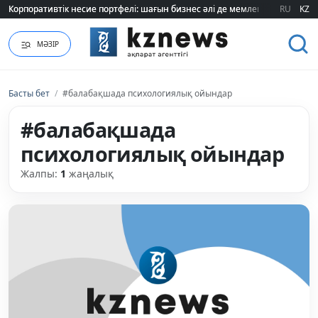
Корпоративтік несие портфелі: шағын бизнес әлі де мемлекеттік қолдауғ
Корпоративтік несие портфелі: шағын бизнес әлі де мемлекеттік қолдауғ
RU
KZ
МӘЗІР
Басты бет
/
#балабақшада психологиялық ойындар
#балабақшада
психологиялық ойындар
Жалпы:
1
жаңалық