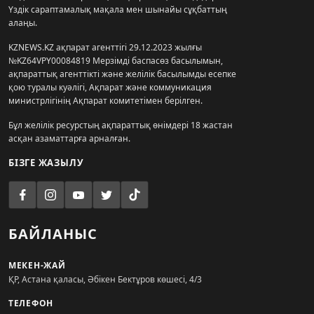
Үздік сараптамалық мақала мен шынайы сұқбаттың
алаңы.
KZNEWS.KZ ақпарат агенттігі 29.12.2023 жылғы
№KZ64VPY00084819 Мерзімді баспасөз басылымын,
ақпараттық агенттікті және желілік басылымды есепке
қою туралы куәлігі, Ақпарат және коммуникация
министрлігінің Ақпарат комитетімен берілген.
Бұл желілік ресурстың ақпараттық өнімдері 18 жастан
асқан азаматтарға арналған.
БІЗГЕ ЖАЗЫЛУ
БАЙЛАНЫС
МЕКЕН-ЖАЙ
ҚР, Астана қаласы, Әбікен Бектұров көшесі, 4/3
ТЕЛЕФОН