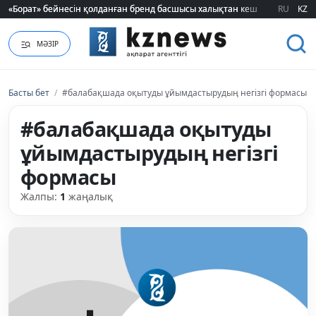
«Борат» бейнесін қолданған бренд басшысы халықтан кешірім сұрады
«Борат» бейнесін қолданған бренд басшысы халықтан кешірім сұрады
RU
KZ
МӘЗІР
Басты бет
/
#балабақшада оқытуды ұйымдастырудың негізгі формасы
#балабақшада оқытуды
ұйымдастырудың негізгі
формасы
Жалпы:
1
жаңалық