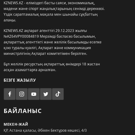
KZNEWS.KZ - еліміздегі басты саяси, экономикалық,
мәдени және спорт жаңалықтарының сенімді дереккөзі.
Үздік сараптамалық мақала мен шынайы сұқбаттың
алаңы.
KZNEWS.KZ ақпарат агенттігі 29.12.2023 жылғы
№KZ64VPY00084819 Мерзімді баспасөз басылымын,
ақпараттық агенттікті және желілік басылымды есепке
қою туралы куәлігі, Ақпарат және коммуникация
министрлігінің Ақпарат комитетімен берілген.
Бұл желілік ресурстың ақпараттық өнімдері 18 жастан
асқан азаматтарға арналған.
БІЗГЕ ЖАЗЫЛУ
БАЙЛАНЫС
МЕКЕН-ЖАЙ
ҚР, Астана қаласы, Әбікен Бектұров көшесі, 4/3