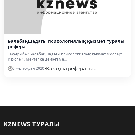
Балабақшадағы психологиялық қызмет туралы
реферат
Тақырыбы: Балабақшадағы психологиялық қызмет Жоспар:
Кіріспе 1. Мектепке дейінгі ме...
•
Қазақша рефераттар
3 желтоқсан 2020
KZNEWS ТУРАЛЫ