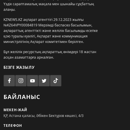
Үздік сараптамалық мақала мен шынайы сұқбаттың
алаңы.
KZNEWS.KZ ақпарат агенттігі 29.12.2023 жылғы
№KZ64VPY00084819 Мерзімді баспасөз басылымын,
ақпараттық агенттікті және желілік басылымды есепке
қою туралы куәлігі, Ақпарат және коммуникация
министрлігінің Ақпарат комитетімен берілген.
Бұл желілік ресурстың ақпараттық өнімдері 18 жастан
асқан азаматтарға арналған.
БІЗГЕ ЖАЗЫЛУ
БАЙЛАНЫС
МЕКЕН-ЖАЙ
ҚР, Астана қаласы, Әбікен Бектұров көшесі, 4/3
ТЕЛЕФОН