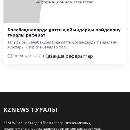
Балабақшаларда ұлттық ойындарды пайдалану
туралы реферат
Тақырыбы: Балабақшаларда ұлттық ойындарды пайдалану
Жоспары: І. Кіріспе Балалар фол...
•
Қазақша рефераттар
2 желтоқсан 2020
KZNEWS ТУРАЛЫ
KZNEWS.KZ - еліміздегі басты саяси, экономикалық,
мәдени және спорт жаңалықтарының сенімді дереккөзі.