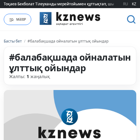
Тоқаев Бекболат Тілеуханды мерейтойымен құттықтап, шығармашылық т
Тоқаев Бекболат Тілеуханды мерейтойымен құттықтап, шығармашылық т
RU
KZ
МӘЗІР
Басты бет
/
#балабақшада ойналатын ұлттық ойындар
#балабақшада ойналатын
ұлттық ойындар
Жалпы:
1
жаңалық