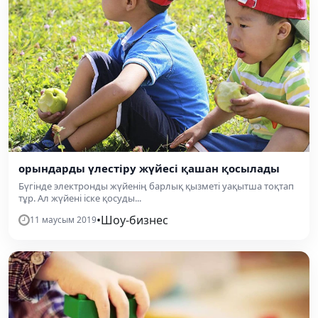
орындарды үлестіру жүйесі қашан қосылады
Бүгінде электронды жүйенің барлық қызметі уақытша тоқтап
тұр. Ал жүйені іске қосуды...
•
Шоу-бизнес
11 маусым 2019