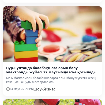
Нұр-Сұлтанда балабақшаға орын бөлу
электронды жүйесі 27 маусымда іске қосылады
Білім басқармасы балабақшаларға орын бөлу жүйесін кезең-
кезеңмен ашуды жоспарлап от...
•
Шоу-бизнес
14 маусым 2019