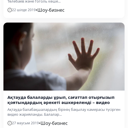
Төлебаев және Гоголь көше...
•
Шоу-бизнес
22 шілде 2019
Ақтауда балаларды ұрып, сағаттап отырғызып
қоятындардың әрекеті әшкереленді – видео
Ақтауда балабақшалардың бірінің бақылау камерасы түсірген
видео жарияланды. Балалар...
•
Шоу-бизнес
27 маусым 2019