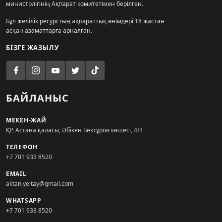
министрлігінің Ақпарат комитетімен берілген.
Бұл желілік ресурстың ақпараттық өнімдері 18 жастан
асқан азаматтарға арналған.
БІЗГЕ ЖАЗЫЛУ
БАЙЛАНЫС
МЕКЕН-ЖАЙ
ҚР, Астана қаласы, Әбікен Бектұров көшесі, 4/3
ТЕЛЕФОН
+7 701 933 8520
EMAIL
aktan.yeltay@gmail.com
WHATSAPP
+7 701 933 8520