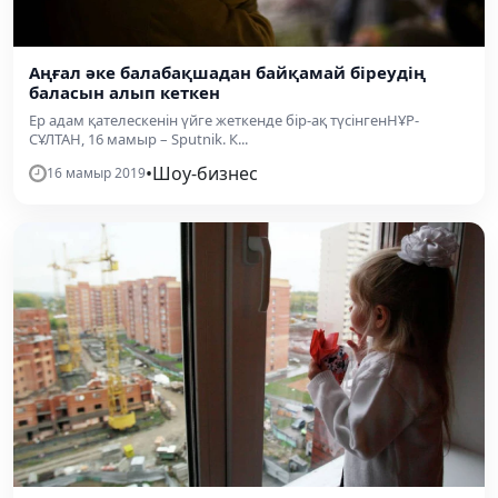
Аңғал әке балабақшадан байқамай біреудің
баласын алып кеткен
Ер адам қателескенін үйге жеткенде бір-ақ түсінгенНҰР-
СҰЛТАН, 16 мамыр – Sputnik. К...
•
Шоу-бизнес
16 мамыр 2019