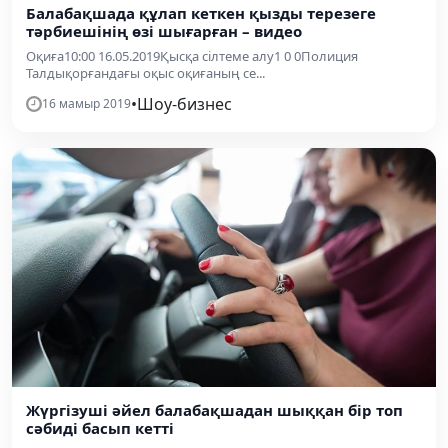
Балабақшада құлап кеткен қызды терезеге
тәрбиешінің өзі шығарған – видео
Оқиға10:00 16.05.2019Қысқа сілтеме алу1 0 0Полиция
Талдықорғандағы оқыс оқиғаның се...
•
Шоу-бизнес
16 мамыр 2019
Жүргізуші әйел балабақшадан шыққан бір топ
сәбиді басып кетті