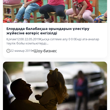
Елордада балабақша орындарын үлестіру
жүйесіне өзгеріс енгізілді
Қоғам12:00 22.05.2019Қысқа сілтеме алу 0 0 0Енді ата-аналар
тәулік бойы компьютерді...
•
Шоу-бизнес
22 мамыр 2019