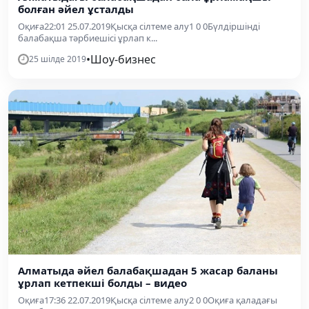
болған әйел ұсталды
Оқиға22:01 25.07.2019Қысқа сілтеме алу1 0 0Бүлдіршінді
балабақша тәрбиешісі ұрлап к...
•
Шоу-бизнес
25 шілде 2019
Алматыда әйел балабақшадан 5 жасар баланы
ұрлап кетпекші болды – видео
Оқиға17:36 22.07.2019Қысқа сілтеме алу2 0 0Оқиға қаладағы