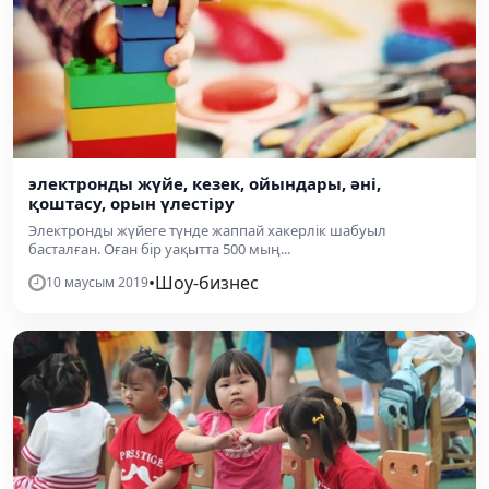
электронды жүйе, кезек, ойындары, әні,
қоштасу, орын үлестіру
Электронды жүйеге түнде жаппай хакерлік шабуыл
басталған. Оған бір уақытта 500 мың...
•
Шоу-бизнес
10 маусым 2019