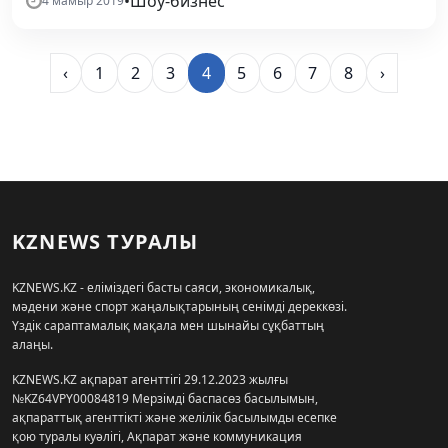
•
Шоу-бизнес
4 мамыр 2019
‹
1
2
3
4
5
6
7
8
›
KZNEWS ТУРАЛЫ
KZNEWS.KZ - еліміздегі басты саяси, экономикалық,
мәдени және спорт жаңалықтарының сенімді дереккөзі.
Үздік сараптамалық мақала мен шынайы сұқбаттың
алаңы.
KZNEWS.KZ ақпарат агенттігі 29.12.2023 жылғы
№KZ64VPY00084819 Мерзімді баспасөз басылымын,
ақпараттық агенттікті және желілік басылымды есепке
қою туралы куәлігі, Ақпарат және коммуникация