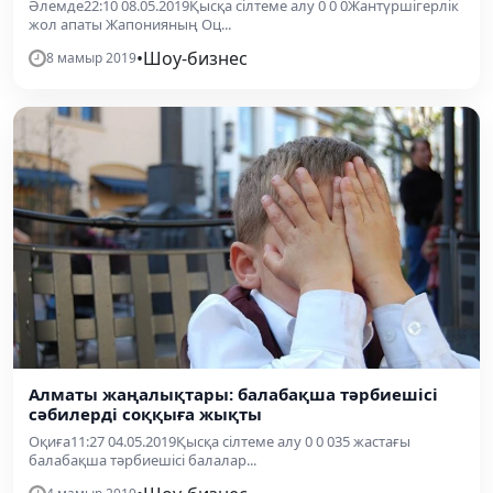
Әлемде22:10 08.05.2019Қысқа сілтеме алу 0 0 0Жантүршігерлік
жол апаты Жапонияның Оц...
•
Шоу-бизнес
8 мамыр 2019
Алматы жаңалықтары: балабақша тәрбиешісі
сәбилерді соққыға жықты
Оқиға11:27 04.05.2019Қысқа сілтеме алу 0 0 035 жастағы
балабақша тәрбиешісі балалар...