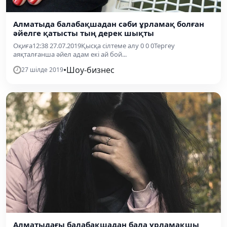
Алматыда балабақшадан сәби ұрламақ болған
әйелге қатысты тың дерек шықты
Оқиға12:38 27.07.2019Қысқа сілтеме алу 0 0 0Тергеу
аяқталғанша әйел адам екі ай бой...
•
Шоу-бизнес
27 шілде 2019
Алматыдағы балабақшадан бала ұрламақшы