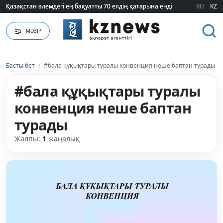
Қазақстан әлемдегі ең бақуатты 70 елдің қатарына енді
Қазақстан әлемдегі ең бақуатты 70 елдің қатарына енді
RU
KZ
МӘЗІР
Басты бет
/
#бала құқықтары туралы конвенция неше баптан турады
#бала құқықтары туралы
конвенция неше баптан
турады
Жалпы:
1
жаңалық