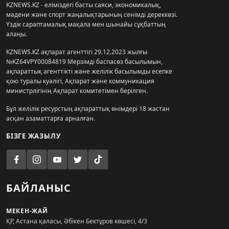
KZNEWS.KZ - еліміздегі басты саяси, экономикалық,
мәдени және спорт жаңалықтарының сенімді дереккөзі.
Үздік сараптамалық мақала мен шынайы сұқбаттың
алаңы.
KZNEWS.KZ ақпарат агенттігі 29.12.2023 жылғы
№KZ64VPY00084819 Мерзімді баспасөз басылымын,
ақпараттық агенттікті және желілік басылымды есепке
қою туралы куәлігі, Ақпарат және коммуникация
министрлігінің Ақпарат комитетімен берілген.
Бұл желілік ресурстың ақпараттық өнімдері 18 жастан
асқан азаматтарға арналған.
БІЗГЕ ЖАЗЫЛУ
БАЙЛАНЫС
МЕКЕН-ЖАЙ
ҚР, Астана қаласы, Әбікен Бектұров көшесі, 4/3