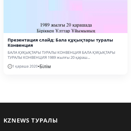
Презентация слайд: Бала құқықтары туралы
Конвенция
БАЛА ҚҰҚЫҚТАРЫ ТУРАЛЫ КОНВЕНЦИЯ БАЛА ҚҰҚЫҚТАРЫ
ТУРАЛЫ КОНВЕНЦИЯ 1989 жылғы 20 қараш...
•
Білім
1 қараша 2020
KZNEWS ТУРАЛЫ