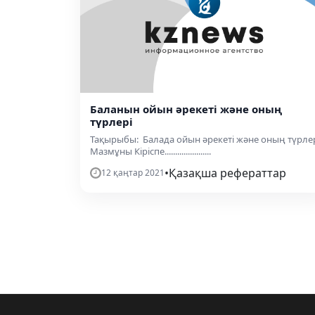
Баланын ойын әрекеті және оның
түрлері
Тақырыбы: Балада ойын әрекеті және оның түрле
Мазмұны Кіріспе......................
•
Қазақша рефераттар
12 қаңтар 2021