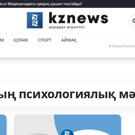
 жасы: Медицинадағы сұмдық қашан тоқтайды?
 жасы: Медицинадағы сұмдық қашан тоқтайды?
Са
ЕМ
ҚОҒАМ
СПОРТ
АЙМАҚ
# Жаңа Конст
ың психологиялық мә