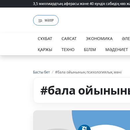
3,5 миллиардтың аферасы және 40 күндік сәбидің көз
3,5 миллиардтың аферасы және 40 күндік сәбидің көз
МӘЗІР
СҰХБАТ
САЯСАТ
ЭКОНОМИКА
ӘЛ
ҚАРЖЫ
ТЕХНО
БІЛІМ
МӘДЕНИЕТ
Басты бет
/
#бала ойынының психологиялық мәні
#бала ойынын