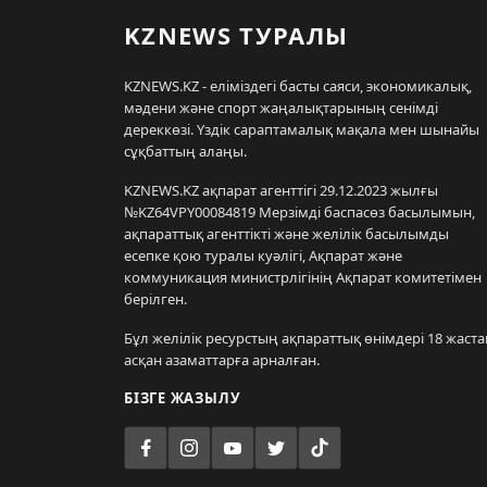
KZNEWS ТУРАЛЫ
KZNEWS.KZ - еліміздегі басты саяси, экономикалық,
мәдени және спорт жаңалықтарының сенімді
дереккөзі. Үздік сараптамалық мақала мен шынайы
сұқбаттың алаңы.
KZNEWS.KZ ақпарат агенттігі 29.12.2023 жылғы
№KZ64VPY00084819 Мерзімді баспасөз басылымын,
ақпараттық агенттікті және желілік басылымды
есепке қою туралы куәлігі, Ақпарат және
коммуникация министрлігінің Ақпарат комитетімен
берілген.
Бұл желілік ресурстың ақпараттық өнімдері 18 жаста
асқан азаматтарға арналған.
БІЗГЕ ЖАЗЫЛУ