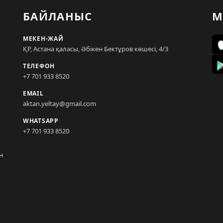
БАЙЛАНЫС
М
МЕКЕН-ЖАЙ
ҚР, Астана қаласы, Әбікен Бектұров көшесі, 4/3
ТЕЛЕФОН
+7 701 933 8520
EMAIL
aktan.yeltay@gmail.com
WHATSAPP
+7 701 933 8520
н