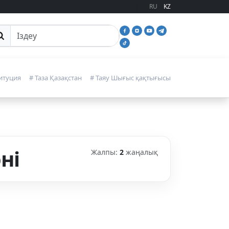
RU
KZ
йттан іздеу
итуция
# Таза Қазақстан
# Таяу Шығыс қақтығысы
ні
Жалпы:
2
жаңалық