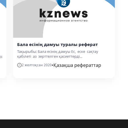
Бала есінің дамуы туралы реферат
Тақырыбы: Бала есінің дамуы Ес, еске сақтау
қабілеті аз зерттелген қасиеттерді...
рі
•
Қазақша рефераттар
2 желтоқсан 2020