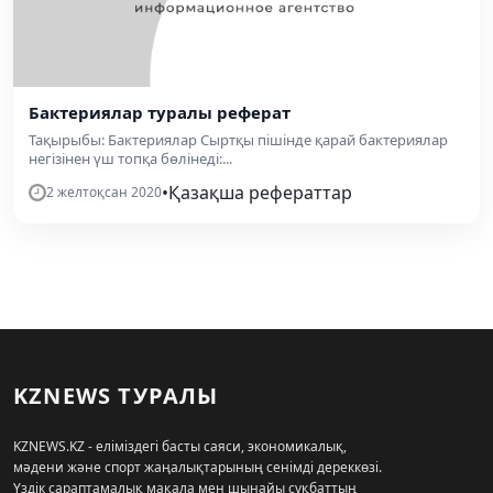
Бактериялар туралы реферат
Тақырыбы: Бактериялар Сыртқы пішінде қарай бактериялар
негізінен үш топқа бөлінеді:...
•
Қазақша рефераттар
2 желтоқсан 2020
KZNEWS ТУРАЛЫ
KZNEWS.KZ - еліміздегі басты саяси, экономикалық,
мәдени және спорт жаңалықтарының сенімді дереккөзі.
Үздік сараптамалық мақала мен шынайы сұқбаттың