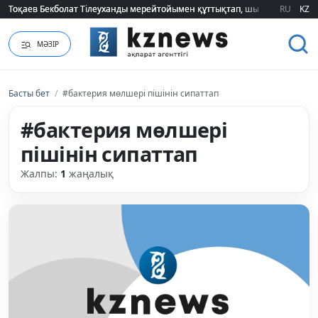
Тоқаев Бекболат Тілеуханды мерейтойымен құттықтап, шығармашылық т
Тоқаев Бекболат Тілеуханды мерейтойымен құттықтап, шығармашылық т
RU
KZ
МӘЗІР
Басты бет
/
#бактерия мөлшері пішінін сипаттап
#бактерия мөлшері
пішінін сипаттап
Жалпы:
1
жаңалық