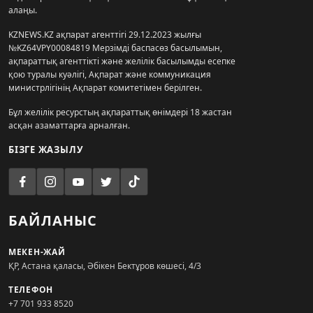
алаңы.
KZNEWS.KZ ақпарат агенттігі 29.12.2023 жылғы
№KZ64VPY00084819 Мерзімді баспасөз басылымын,
ақпараттық агенттікті және желілік басылымды есепке
қою туралы куәлігі, Ақпарат және коммуникация
министрлігінің Ақпарат комитетімен берілген.
Бұл желілік ресурстың ақпараттық өнімдері 18 жастан
асқан азаматтарға арналған.
БІЗГЕ ЖАЗЫЛУ
БАЙЛАНЫС
МЕКЕН-ЖАЙ
ҚР, Астана қаласы, Әбікен Бектұров көшесі, 4/3
ТЕЛЕФОН
+7 701 933 8520