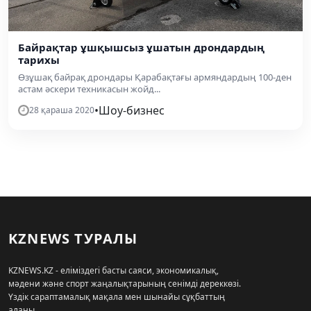
Байрақтар ұшқышсыз ұшатын дрондардың
тарихы
Өзұшақ байрақ дрондары Қарабақтағы армяндардың 100-ден
астам әскери техникасын жойд...
•
Шоу-бизнес
28 қараша 2020
KZNEWS ТУРАЛЫ
KZNEWS.KZ - еліміздегі басты саяси, экономикалық,
мәдени және спорт жаңалықтарының сенімді дереккөзі.
Үздік сараптамалық мақала мен шынайы сұқбаттың
алаңы.