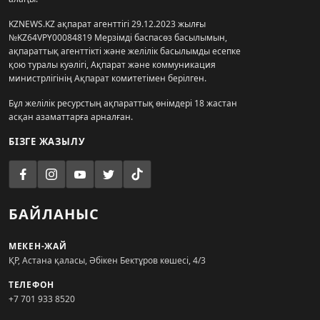
KZNEWS.KZ ақпарат агенттігі 29.12.2023 жылғы
№KZ64VPY00084819 Мерзімді баспасөз басылымын,
ақпараттық агенттікті және желілік басылымды есепке
қою туралы куәлігі, Ақпарат және коммуникация
министрлігінің Ақпарат комитетімен берілген.
Бұл желілік ресурстың ақпараттық өнімдері 18 жастан
асқан азаматтарға арналған.
БІЗГЕ ЖАЗЫЛУ
БАЙЛАНЫС
МЕКЕН-ЖАЙ
ҚР, Астана қаласы, Әбікен Бектұров көшесі, 4/3
ТЕЛЕФОН
+7 701 933 8520