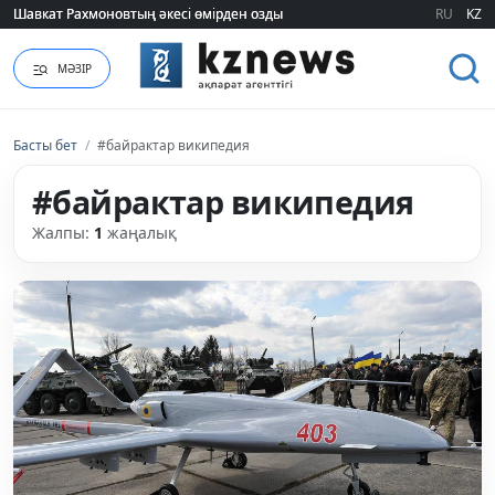
Шавкат Рахмоновтың әкесі өмірден озды
Шавкат Рахмоновтың әкесі өмірден озды
RU
KZ
МӘЗІР
Басты бет
/
#байрактар википедия
#байрактар википедия
Жалпы:
1
жаңалық