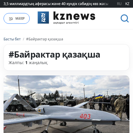
3,5 миллиардтың аферасы және 40 күндік сәбидің көз жасы: Медицинад
3,5 миллиардтың аферасы және 40 күндік сәбидің көз жасы: Медицинад
RU
KZ
МӘЗІР
Басты бет
/
#Байрактар қазақша
#Байрактар қазақша
Жалпы:
1
жаңалық