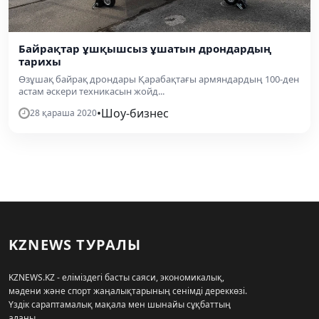
Байрақтар ұшқышсыз ұшатын дрондардың
тарихы
Өзұшақ байрақ дрондары Қарабақтағы армяндардың 100-ден
астам әскери техникасын жойд...
•
Шоу-бизнес
28 қараша 2020
KZNEWS ТУРАЛЫ
KZNEWS.KZ - еліміздегі басты саяси, экономикалық,
мәдени және спорт жаңалықтарының сенімді дереккөзі.
Үздік сараптамалық мақала мен шынайы сұқбаттың
алаңы.