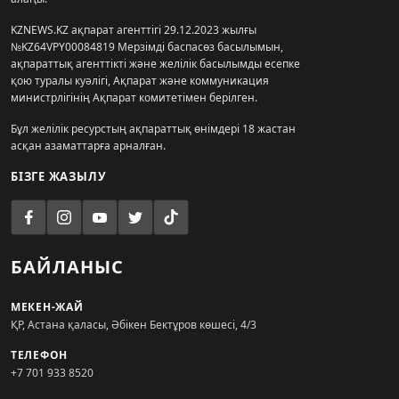
KZNEWS.KZ ақпарат агенттігі 29.12.2023 жылғы
№KZ64VPY00084819 Мерзімді баспасөз басылымын,
ақпараттық агенттікті және желілік басылымды есепке
қою туралы куәлігі, Ақпарат және коммуникация
министрлігінің Ақпарат комитетімен берілген.
Бұл желілік ресурстың ақпараттық өнімдері 18 жастан
асқан азаматтарға арналған.
БІЗГЕ ЖАЗЫЛУ
БАЙЛАНЫС
МЕКЕН-ЖАЙ
ҚР, Астана қаласы, Әбікен Бектұров көшесі, 4/3
ТЕЛЕФОН
+7 701 933 8520