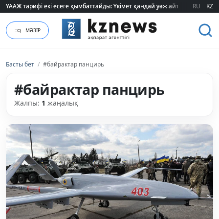
ҮААЖ тарифі екі есеге қымбаттайды: Үкімет қандай уәж айтады?
ҮААЖ тарифі екі есеге қымбаттайды: Үкімет қандай уәж айтады?
RU
KZ
МӘЗІР
Басты бет
/
#байрактар панцирь
#байрактар панцирь
Жалпы:
1
жаңалық