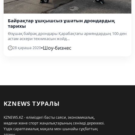
Байрақтар ұшқышсыз ұшатын дрондардың
тарихы
Өзұшақ байрақ дрондары Қарабақтағы армяндардың 100-ден
астам әскери техникасын жойд...
•
Шоу-бизнес
28 қараша 2020
KZNEWS ТУРАЛЫ
KZNEWS.KZ - еліміздегі басты саяси, экономикалық,
мәдени және спорт жаңалықтарының сенімді дереккөзі.
Үздік сараптамалық мақала мен шынайы сұқбаттың
алаңы.