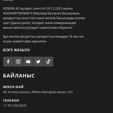
KZNEWS.KZ ақпарат агенттігі 29.12.2023 жылғы
№KZ64VPY00084819 Мерзімді баспасөз басылымын,
ақпараттық агенттікті және желілік басылымды есепке
қою туралы куәлігі, Ақпарат және коммуникация
министрлігінің Ақпарат комитетімен берілген.
Бұл желілік ресурстың ақпараттық өнімдері 18 жастан
асқан азаматтарға арналған.
БІЗГЕ ЖАЗЫЛУ
БАЙЛАНЫС
МЕКЕН-ЖАЙ
ҚР, Астана қаласы, Әбікен Бектұров көшесі, 4/3
ТЕЛЕФОН
+7 701 933 8520