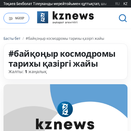
Тоқаев Бекболат Тілеуханды мерейтойымен құттықтап, шығармашылық т
Тоқаев Бекболат Тілеуханды мерейтойымен құттықтап, шығармашылық т
RU
KZ
МӘЗІР
Басты бет
/
#байқоңыр космодромы тарихы қазіргі жайы
#байқоңыр космодромы
тарихы қазіргі жайы
Жалпы:
1
жаңалық