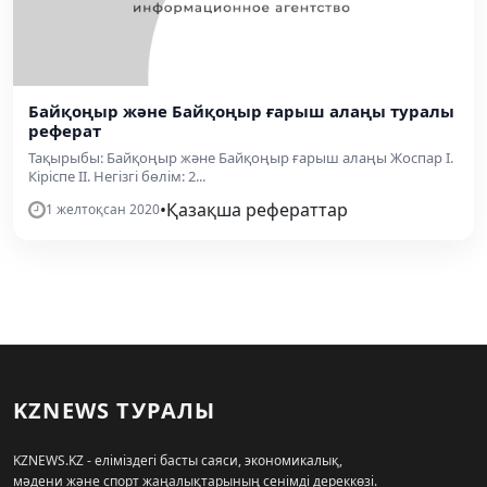
Байқоңыр және Байқоңыр ғарыш алаңы туралы
реферат
Тақырыбы: Байқоңыр және Байқоңыр ғарыш алаңы Жоспар I.
Кіріспе II. Негізгі бөлім: 2...
•
Қазақша рефераттар
1 желтоқсан 2020
KZNEWS ТУРАЛЫ
KZNEWS.KZ - еліміздегі басты саяси, экономикалық,
мәдени және спорт жаңалықтарының сенімді дереккөзі.