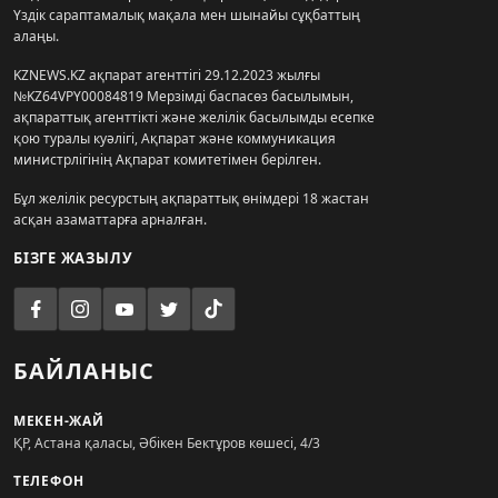
Үздік сараптамалық мақала мен шынайы сұқбаттың
алаңы.
KZNEWS.KZ ақпарат агенттігі 29.12.2023 жылғы
№KZ64VPY00084819 Мерзімді баспасөз басылымын,
ақпараттық агенттікті және желілік басылымды есепке
қою туралы куәлігі, Ақпарат және коммуникация
министрлігінің Ақпарат комитетімен берілген.
Бұл желілік ресурстың ақпараттық өнімдері 18 жастан
асқан азаматтарға арналған.
БІЗГЕ ЖАЗЫЛУ
БАЙЛАНЫС
МЕКЕН-ЖАЙ
ҚР, Астана қаласы, Әбікен Бектұров көшесі, 4/3
ТЕЛЕФОН