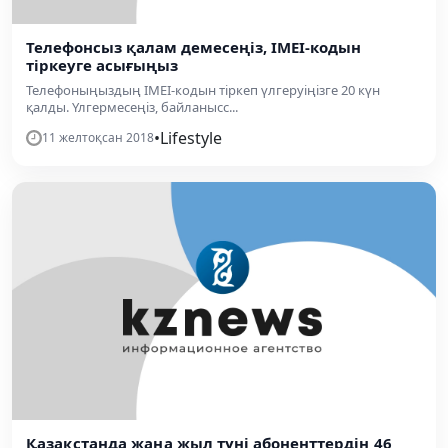
Телефонсыз қалам демесеңіз, IMEI-кодын
тіркеуге асығыңыз
Телефоныңыздың IMEI-кодын тіркеп үлгеруіңізге 20 күн
қалды. Үлгермесеңіз, байланысс...
•
Lifestyle
11 желтоқсан 2018
Қазақстанда жаңа жыл түні абоненттердің 46