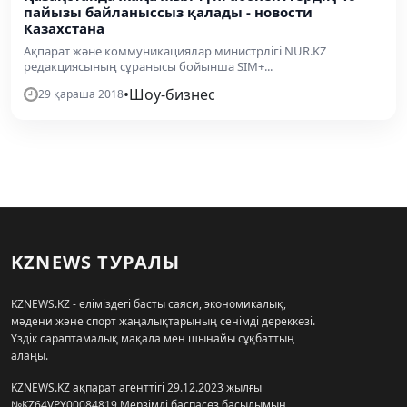
пайызы байланыссыз қалады - новости
Казахстана
Ақпарат және коммуникациялар министрлігі NUR.KZ
редакциясының сұранысы бойынша SIM+...
•
Шоу-бизнес
29 қараша 2018
KZNEWS ТУРАЛЫ
KZNEWS.KZ - еліміздегі басты саяси, экономикалық,
мәдени және спорт жаңалықтарының сенімді дереккөзі.
Үздік сараптамалық мақала мен шынайы сұқбаттың
алаңы.
KZNEWS.KZ ақпарат агенттігі 29.12.2023 жылғы
№KZ64VPY00084819 Мерзімді баспасөз басылымын,