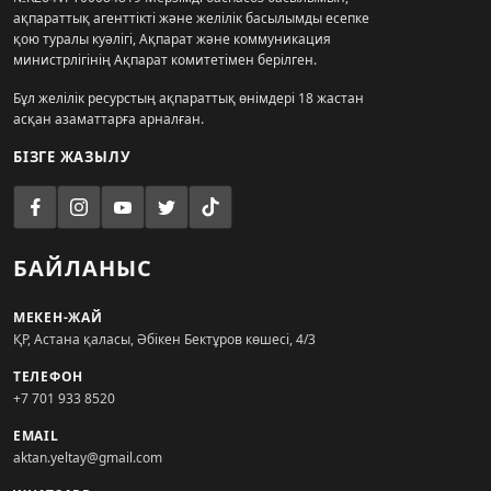
ақпараттық агенттікті және желілік басылымды есепке
қою туралы куәлігі, Ақпарат және коммуникация
министрлігінің Ақпарат комитетімен берілген.
Бұл желілік ресурстың ақпараттық өнімдері 18 жастан
асқан азаматтарға арналған.
БІЗГЕ ЖАЗЫЛУ
БАЙЛАНЫС
МЕКЕН-ЖАЙ
ҚР, Астана қаласы, Әбікен Бектұров көшесі, 4/3
ТЕЛЕФОН
+7 701 933 8520
EMAIL
aktan.yeltay@gmail.com