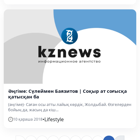
Әңгіме: Сүлеймен Баязитов | Соқыр ат соғысқа
қатысқан ба
(әңгіме)- Саған осы атты лайық көрдік, Жолдыбай. Өзгелерден
бойың да, жасың да кіш...
•
Lifestyle
10 қараша 2018