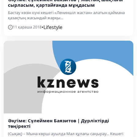
сырласым, қартайғанда мұңдасым
Бастау көзін күні кешегі «Лениншіл жастан» алатын қаймана
қазақтың жасындай жарқы...
•
Lifestyle
11 қараша 2018
Әңгіме: Сүлеймен Баязитов | Дүрліктірді
төңіректі
(Сықақ) – Мына көрші ауылда Мал құлағы саңырау... Кешегі