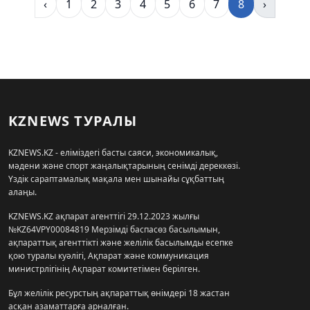
‹
1
2
3
4
5
6
7
8
›
KZNEWS ТУРАЛЫ
KZNEWS.KZ - еліміздегі басты саяси, экономикалық,
мәдени және спорт жаңалықтарының сенімді дереккөзі.
Үздік сараптамалық мақала мен шынайы сұқбаттың
алаңы.
KZNEWS.KZ ақпарат агенттігі 29.12.2023 жылғы
№KZ64VPY00084819 Мерзімді баспасөз басылымын,
ақпараттық агенттікті және желілік басылымды есепке
қою туралы куәлігі, Ақпарат және коммуникация
министрлігінің Ақпарат комитетімен берілген.
Бұл желілік ресурстың ақпараттық өнімдері 18 жастан
асқан азаматтарға арналған.