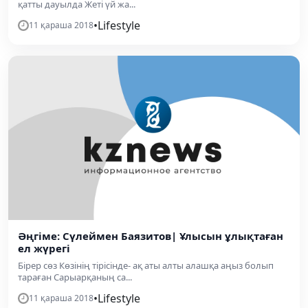
қатты дауылда Жеті үй жа...
•
Lifestyle
11 қараша 2018
Әңгіме: Сүлеймен Баязитов| Ұлысын ұлықтаған
ел жүрегі
Бірер сөз Көзінің тірісінде- ақ аты алты алашқа аңыз болып
тараған Сарыарқаның са...
•
Lifestyle
11 қараша 2018