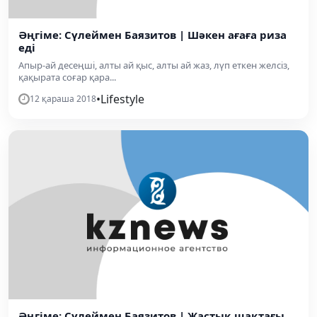
Әңгіме: Сүлеймен Баязитов | Шәкен ағаға риза
еді
Апыр-ай десеңші, алты ай қыс, алты ай жаз, лүп еткен желсіз,
қақырата соғар қара...
•
Lifestyle
12 қараша 2018
Әңгіме: Сүлеймен Баязитов | Жастық шақтағы