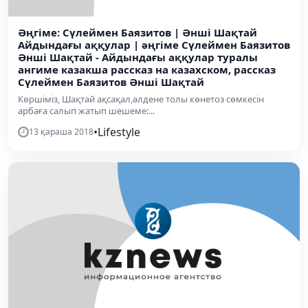
Әңгіме: Сүлеймен Баязитов | Әнші Шақтай
Айдындағы аққулар | әңгіме Сүлеймен Баязитов
Әнші Шақтай - Айдындағы аққулар туралы
ангиме казакша рассказ на казахском, рассказ
Сүлеймен Баязитов Әнші Шақтай
Көршіміз, Шақтай ақсақал,әлдене толы көнетоз сөмкесін
арбаға салып жатып шешеме:...
•
Lifestyle
13 қараша 2018