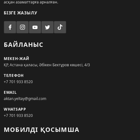
асқан азаматтарға арналған.
БІЗГЕ ЖАЗЫЛУ
БАЙЛАНЫС
МЕКЕН-ЖАЙ
ҚР, Астана қаласы, Әбікен Бектұров көшесі, 4/3
ТЕЛЕФОН
+7 701 933 8520
EMAIL
aktan.yeltay@gmail.com
WHATSAPP
+7 701 933 8520
МОБИЛДІ ҚОСЫМША