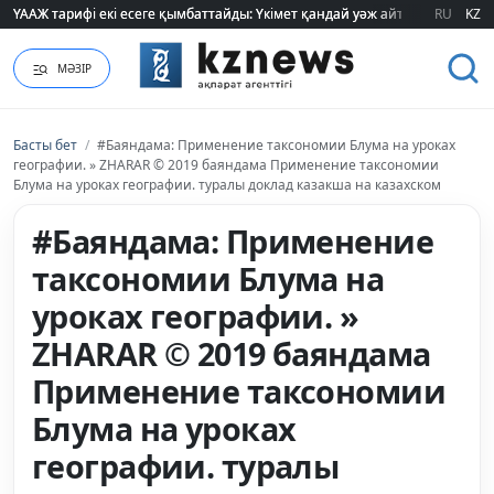
ҮААЖ тарифі екі есеге қымбаттайды: Үкімет қандай уәж айтады?
ҮААЖ тарифі екі есеге қымбаттайды: Үкімет қандай уәж айтады?
RU
KZ
МӘЗІР
Басты бет
/
#Баяндама: Применение таксономии Блума на уроках
географии. » ZHARAR © 2019 баяндама Применение таксономии
Блума на уроках географии. туралы доклад казакша на казахском
#Баяндама: Применение
таксономии Блума на
уроках географии. »
ZHARAR © 2019 баяндама
Применение таксономии
Блума на уроках
географии. туралы