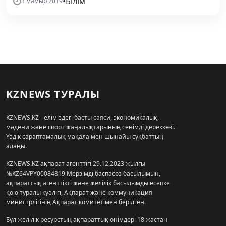
•
Білім
3 мамыр 2019
KZNEWS ТУРАЛЫ
KZNEWS.KZ - еліміздегі басты саяси, экономикалық,
мәдени және спорт жаңалықтарының сенімді дереккөзі.
Үздік сараптамалық мақала мен шынайы сұқбаттың
алаңы.
KZNEWS.KZ ақпарат агенттігі 29.12.2023 жылғы
№KZ64VPY00084819 Мерзімді баспасөз басылымын,
ақпараттық агенттікті және желілік басылымды есепке
қою туралы куәлігі, Ақпарат және коммуникация
министрлігінің Ақпарат комитетімен берілген.
Бұл желілік ресурстың ақпараттық өнімдері 18 жастан