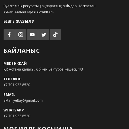
Бұл желілік ресурстың ақпараттық өнімдері 18 жастан
асқан азаматтарға арналған.
БІЗГЕ ЖАЗЫЛУ
БАЙЛАНЫС
МЕКЕН-ЖАЙ
ҚР, Астана қаласы, Әбікен Бектұров көшесі, 4/3
ТЕЛЕФОН
+7 701 933 8520
EMAIL
aktan.yeltay@gmail.com
WHATSAPP
+7 701 933 8520
МОБИЛДІ ҚОСЫМША