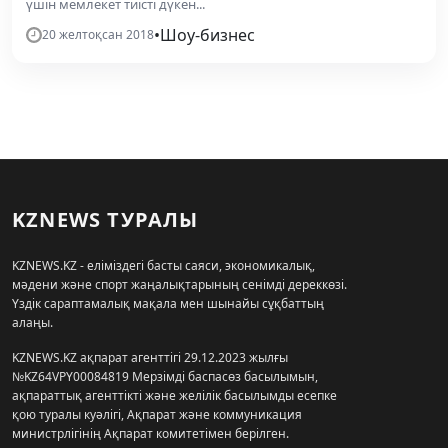
үшін мемлекет тиісті дүкен...
•
Шоу-бизнес
20 желтоқсан 2018
KZNEWS ТУРАЛЫ
KZNEWS.KZ - еліміздегі басты саяси, экономикалық,
мәдени және спорт жаңалықтарының сенімді дереккөзі.
Үздік сараптамалық мақала мен шынайы сұқбаттың
алаңы.
KZNEWS.KZ ақпарат агенттігі 29.12.2023 жылғы
№KZ64VPY00084819 Мерзімді баспасөз басылымын,
ақпараттық агенттікті және желілік басылымды есепке
қою туралы куәлігі, Ақпарат және коммуникация
министрлігінің Ақпарат комитетімен берілген.