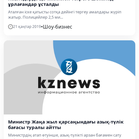
ұрлағандар ұсталды
Аталған іске қатысты сотқа дейінгі тергеу амалдары жүріп
жатыр. Полицейлер 2,5 ми...
•
Шоу-бизнес
21 қаңтар 2019
Министр Жаңа жыл қарсаңындағы азық-түлік
бағасы туралы айтты
Министрдің атап өтуінше, азық-түлікті арзан бағамен сату