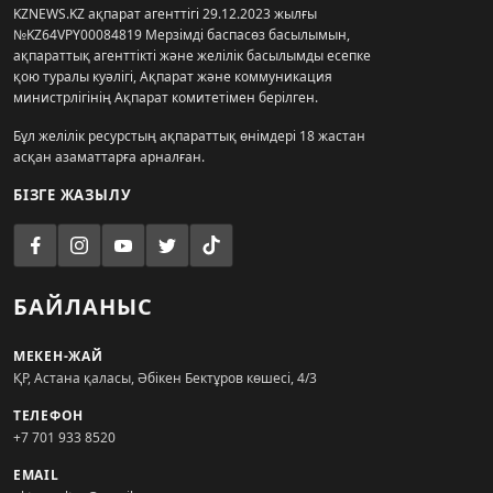
KZNEWS.KZ ақпарат агенттігі 29.12.2023 жылғы
№KZ64VPY00084819 Мерзімді баспасөз басылымын,
ақпараттық агенттікті және желілік басылымды есепке
қою туралы куәлігі, Ақпарат және коммуникация
министрлігінің Ақпарат комитетімен берілген.
Бұл желілік ресурстың ақпараттық өнімдері 18 жастан
асқан азаматтарға арналған.
БІЗГЕ ЖАЗЫЛУ
БАЙЛАНЫС
МЕКЕН-ЖАЙ
ҚР, Астана қаласы, Әбікен Бектұров көшесі, 4/3
ТЕЛЕФОН
+7 701 933 8520
EMAIL