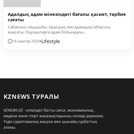
Адалдық адам мінезіндегі бағалы қасиет, тәрбие
сағаты
Сабақтың тақырыбы: Адалдық пен адамдық.Сабақтың
мақсаты: Оқушыларға адам бойындағы...
•
Lifestyle
16 қаңтар 2020
KZNEWS ТУРАЛЫ
KZNEWS.KZ - еліміздегі басты саяси, экономикалық,
мәдени және спорт жаңалықтарының сенімді дереккөзі.
Үздік сараптамалық мақала мен шынайы сұқбаттың
алаңы.