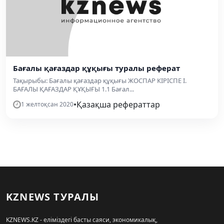
Бағалы қағаздар құқығы туралы реферат
Тақырыбы: Бағалы қағаздар құқығы ЖОСПАР КІРІСПЕ І.
БАҒАЛЫ ҚАҒАЗДАР ҚҰҚЫҒЫ 1.1 Бағал...
•
Қазақша рефераттар
1 желтоқсан 2020
KZNEWS ТУРАЛЫ
KZNEWS.KZ - еліміздегі басты саяси, экономикалық,