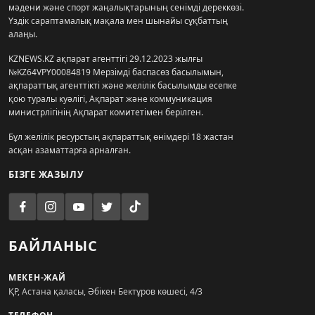
мәдени және спорт жаңалықтарының сенімді дереккөзі.
Үздік сараптамалық мақала мен шынайы сұқбаттың
алаңы.
KZNEWS.KZ ақпарат агенттігі 29.12.2023 жылғы
№KZ64VPY00084819 Мерзімді баспасөз басылымын,
ақпараттық агенттікті және желілік басылымды есепке
қою туралы куәлігі, Ақпарат және коммуникация
министрлігінің Ақпарат комитетімен берілген.
Бұл желілік ресурстың ақпараттық өнімдері 18 жастан
асқан азаматтарға арналған.
БІЗГЕ ЖАЗЫЛУ
БАЙЛАНЫС
МЕКЕН-ЖАЙ
ҚР, Астана қаласы, Әбікен Бектұров көшесі, 4/3