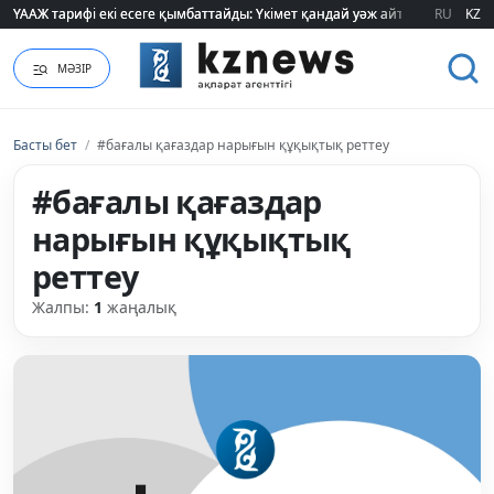
ҮААЖ тарифі екі есеге қымбаттайды: Үкімет қандай уәж айтады?
ҮААЖ тарифі екі есеге қымбаттайды: Үкімет қандай уәж айтады?
RU
KZ
МӘЗІР
Басты бет
/
#бағалы қағаздар нарығын құқықтық реттеу
#бағалы қағаздар
нарығын құқықтық
реттеу
Жалпы:
1
жаңалық