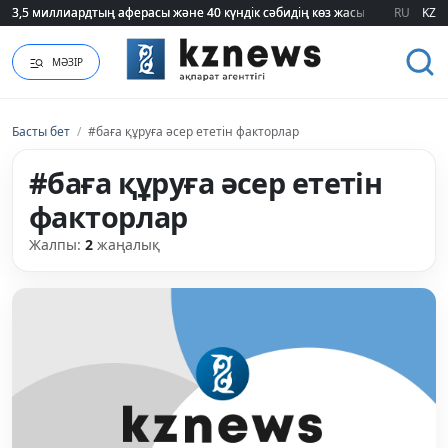
3,5 миллиардтың аферасы және 40 күндік сәбидің көз жасы: Медицинад
3,5 миллиардтың аферасы және 40 күндік сәбидің көз жасы: Медицинад
RU
KZ
МӘЗІР
Басты бет
/
#баға құруға әсер ететін факторлар
#баға құруға әсер ететін
факторлар
Жалпы:
2
жаңалық