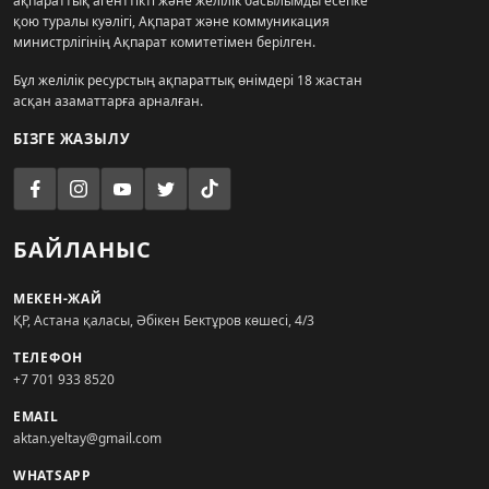
ақпараттық агенттікті және желілік басылымды есепке
қою туралы куәлігі, Ақпарат және коммуникация
министрлігінің Ақпарат комитетімен берілген.
Бұл желілік ресурстың ақпараттық өнімдері 18 жастан
асқан азаматтарға арналған.
БІЗГЕ ЖАЗЫЛУ
БАЙЛАНЫС
МЕКЕН-ЖАЙ
ҚР, Астана қаласы, Әбікен Бектұров көшесі, 4/3
ТЕЛЕФОН
+7 701 933 8520
EMAIL
aktan.yeltay@gmail.com
WHATSAPP