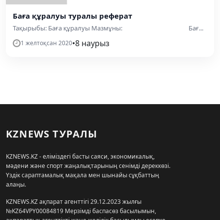
Баға құралуы туралы реферат
Тақырыбы: Баға құралуы Мазмұны: Бағ...
•
8 наурыз
1 желтоқсан 2020
KZNEWS ТУРАЛЫ
KZNEWS.KZ - еліміздегі басты саяси, экономикалық,
мәдени және спорт жаңалықтарының сенімді дереккөзі.
Үздік сараптамалық мақала мен шынайы сұқбаттың
алаңы.
KZNEWS.KZ ақпарат агенттігі 29.12.2023 жылғы
№KZ64VPY00084819 Мерзімді баспасөз басылымын,