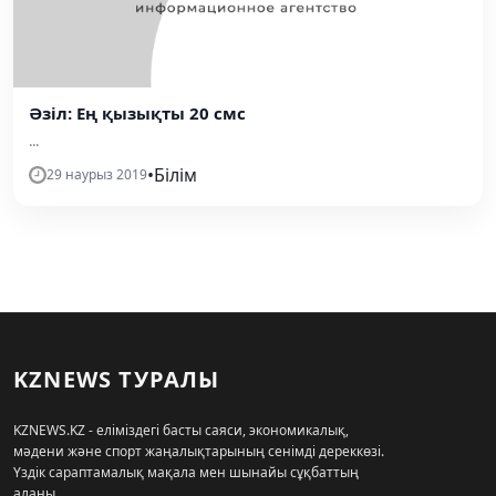
Әзіл: Ең қызықты 20 смс
...
•
Білім
29 наурыз 2019
KZNEWS ТУРАЛЫ
KZNEWS.KZ - еліміздегі басты саяси, экономикалық,
мәдени және спорт жаңалықтарының сенімді дереккөзі.
Үздік сараптамалық мақала мен шынайы сұқбаттың
алаңы.