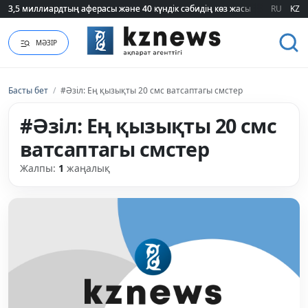
3,5 миллиардтың аферасы және 40 күндік сәбидің көз жасы: Медицинад
3,5 миллиардтың аферасы және 40 күндік сәбидің көз жасы: Медицинад
RU
KZ
МӘЗІР
Басты бет
/
#Әзіл: Ең қызықты 20 смс ватсаптагы смстер
#Әзіл: Ең қызықты 20 смс
ватсаптагы смстер
Жалпы:
1
жаңалық