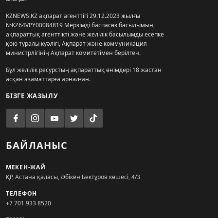
KZNEWS.KZ ақпарат агенттігі 29.12.2023 жылғы
№KZ64VPY00084819 Мерзімді баспасөз басылымын,
ақпараттық агенттікті және желілік басылымды есепке
қою туралы куәлігі, Ақпарат және коммуникация
министрлігінің Ақпарат комитетімен берілген.
Бұл желілік ресурстың ақпараттық өнімдері 18 жастан
асқан азаматтарға арналған.
БІЗГЕ ЖАЗЫЛУ
БАЙЛАНЫС
МЕКЕН-ЖАЙ
ҚР, Астана қаласы, Әбікен Бектұров көшесі, 4/3
ТЕЛЕФОН
+7 701 933 8520