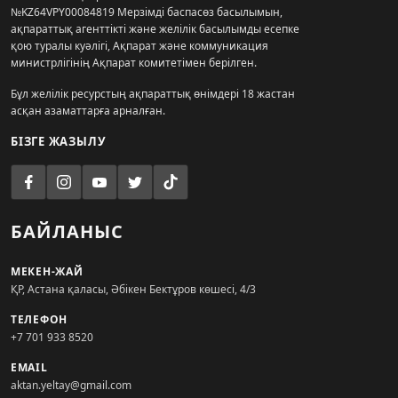
№KZ64VPY00084819 Мерзімді баспасөз басылымын,
ақпараттық агенттікті және желілік басылымды есепке
қою туралы куәлігі, Ақпарат және коммуникация
министрлігінің Ақпарат комитетімен берілген.
Бұл желілік ресурстың ақпараттық өнімдері 18 жастан
асқан азаматтарға арналған.
БІЗГЕ ЖАЗЫЛУ
БАЙЛАНЫС
МЕКЕН-ЖАЙ
ҚР, Астана қаласы, Әбікен Бектұров көшесі, 4/3
ТЕЛЕФОН
+7 701 933 8520
EMAIL
aktan.yeltay@gmail.com