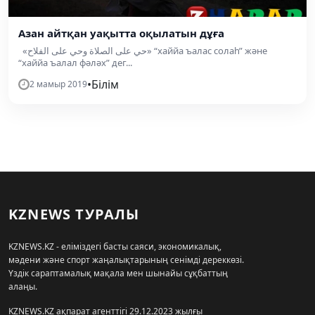
Азан айтқан уақытта оқылатын дұға
«حي على الصلاة وحي على الفلاح» “хаййа ъалас солаһ” және
“хаййа ъалал фәләх” дег...
•
Білім
2 мамыр 2019
KZNEWS ТУРАЛЫ
KZNEWS.KZ - еліміздегі басты саяси, экономикалық,
мәдени және спорт жаңалықтарының сенімді дереккөзі.
Үздік сараптамалық мақала мен шынайы сұқбаттың
алаңы.
KZNEWS.KZ ақпарат агенттігі 29.12.2023 жылғы