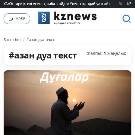
ҮААЖ тарифі екі есеге қымбаттайды: Үкімет қандай уәж айтады?
ҮААЖ тарифі екі есеге қымбаттайды: Үкімет қандай уәж айтады?
RU
KZ
МӘЗІР
Басты бет
/
#азан дуа текст
#азан дуа текст
Жалпы:
1
жаңалық