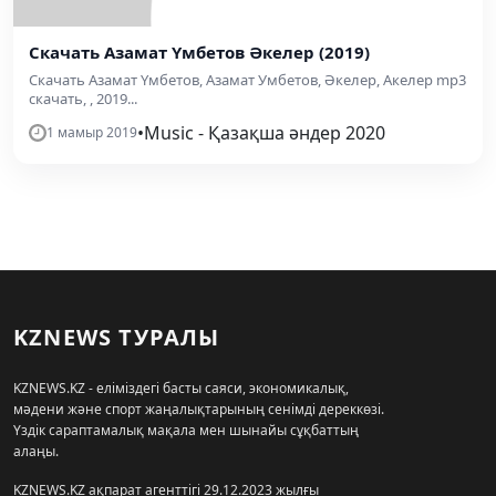
Скачать Азамат Үмбетов Әкелер (2019)
Скачать Азамат Үмбетов, Азамат Умбетов, Әкелер, Акелер mp3
скачать, , 2019...
•
Music - Қазақша әндер 2020
1 мамыр 2019
KZNEWS ТУРАЛЫ
KZNEWS.KZ - еліміздегі басты саяси, экономикалық,
мәдени және спорт жаңалықтарының сенімді дереккөзі.
Үздік сараптамалық мақала мен шынайы сұқбаттың
алаңы.
KZNEWS.KZ ақпарат агенттігі 29.12.2023 жылғы