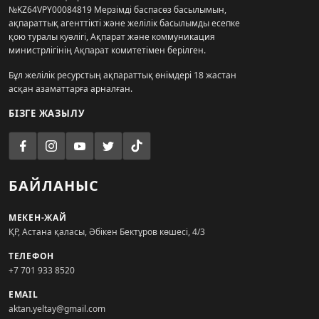
№KZ64VPY00084819 Мерзімді баспасөз басылымын,
ақпараттық агенттікті және желілік басылымды есепке
қою туралы куәлігі, Ақпарат және коммуникация
министрлігінің Ақпарат комитетімен берілген.
Бұл желілік ресурстың ақпараттық өнімдері 18 жастан
асқан азаматтарға арналған.
БІЗГЕ ЖАЗЫЛУ
БАЙЛАНЫС
МЕКЕН-ЖАЙ
ҚР, Астана қаласы, Әбікен Бектұров көшесі, 4/3
ТЕЛЕФОН
+7 701 933 8520
EMAIL
aktan.yeltay@gmail.com