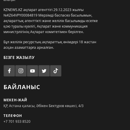
KZNEWS.KZ ақпарат агенттігі 29.12.2023 жылғы
№KZ64VPY00084819 Мерзімді баспасөз басылымын,
ақпараттық агенттікті және желілік басылымды есепке
қою туралы куәлігі, Ақпарат және коммуникация
министрлігінің Ақпарат комитетімен берілген.
Бұл желілік ресурстың ақпараттық өнімдері 18 жастан
асқан азаматтарға арналған.
БІЗГЕ ЖАЗЫЛУ
БАЙЛАНЫС
МЕКЕН-ЖАЙ
ҚР, Астана қаласы, Әбікен Бектұров көшесі, 4/3
ТЕЛЕФОН
+7 701 933 8520