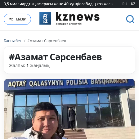
3,5 миллиардтың аферасы және 40 күндік сәбидің көз жасы: Медицинад
3,5 миллиардтың аферасы және 40 күндік сәбидің көз жасы: Медицинад
RU
KZ
МӘЗІР
Басты бет
/
#Азамат Сәрсенбаев
#Азамат Сәрсенбаев
Жалпы:
1
жаңалық