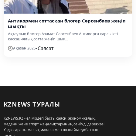
Антикормен соттасқан блогер Сәрсенбаев жеңіп
шықты
Ақтаулық блогер Азамат Сәрсенбаев Антикорға қарсы істі
кассациялық сотта жеңіп шық...
•
Саясат
9 қазан 2025
KZNEWS ТУРАЛЫ
KZNEWS.KZ - еліміздегі басты саяси, экономикалық,
мәдени және спорт жаңалықтарының сенімді дереккөзі.
Үздік сараптамалық мақала мен шынайы сұқбаттың
алаңы.