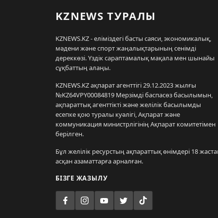
KZNEWS ТУРАЛЫ
KZNEWS.KZ - еліміздегі басты саяси, экономикалық,
мәдени және спорт жаңалықтарының сенімді
дереккөзі. Үздік сараптамалық мақала мен шынайы
сұқбаттың алаңы.
KZNEWS.KZ ақпарат агенттігі 29.12.2023 жылғы
№KZ64VPY00084819 Мерзімді баспасөз басылымын,
ақпараттық агенттікті және желілік басылымды
есепке қою туралы куәлігі, Ақпарат және
коммуникация министрлігінің Ақпарат комитетімен
берілген.
Бұл желілік ресурстың ақпараттық өнімдері 18 жаста
асқан азаматтарға арналған.
БІЗГЕ ЖАЗЫЛУ