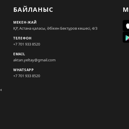
БАЙЛАНЫС
М
МЕКЕН-ЖАЙ
ҚР, Астана қаласы, Әбікен Бектұров көшесі, 4/3
ТЕЛЕФОН
+7 701 933 8520
EMAIL
aktan.yeltay@gmail.com
WHATSAPP
+7 701 933 8520
н