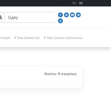
RU
KZ
йттан іздеу
итуция
# Таза Қазақстан
# Таяу Шығыс қақтығысы
Жалпы:
1
жаңалық