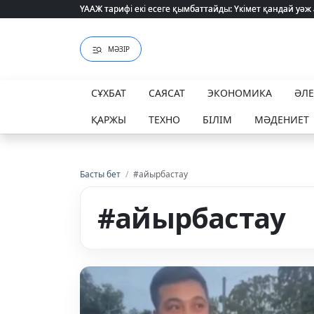
ҮААЖ тарифі екі есеге қымбаттайды: Үкімет қандай уәж
ҮААЖ тарифі екі есеге қымбаттайды: Үкімет қандай уәж
МӘЗІР
СҰХБАТ
САЯСАТ
ЭКОНОМИКА
ӘЛ
ҚАРЖЫ
ТЕХНО
БІЛІМ
МӘДЕНИЕТ
Басты бет
/
#айырбастау
#айырбастау