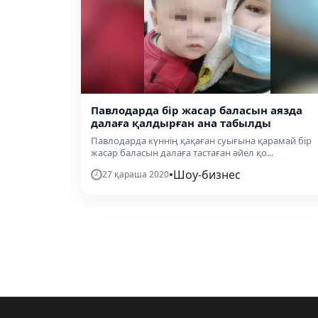
Павлодарда бір жасар баласын аязда
далаға қалдырған ана табылды
Павлодарда күннің қақаған суығына қарамай бір
жасар баласын далаға тастаған әйел қо...
•
Шоу-бизнес
27 қараша 2020