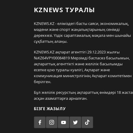
KZNEWS ТУРАЛЫ
KZNEWS.KZ - еліміздегі басты саяси, экономикалық,
мәдени және спорт жаңалықтарының сенімді
дереккөзі. Үздік сараптамалық мақала мен шынайы
сұқбаттың алаңы.
KZNEWS.KZ ақпарат агенттігі 29.12.2023 жылғы
№KZ64VPY00084819 Мерзімді баспасөз басылымын,
ақпараттық агенттікті және желілік басылымды
есепке қою туралы куәлігі, Ақпарат және
коммуникация министрлігінің Ақпарат комитетімен
берілген.
Бұл желілік ресурстың ақпараттық өнімдері 18 жаста
асқан азаматтарға арналған.
БІЗГЕ ЖАЗЫЛУ