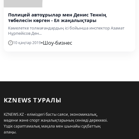
Полицей автоұрылар мен Денис Теннің
төбелесін көрген - Ел жаңалықтары
Кәмелетке толмағандардың ісі бойынша инспектор Азамат
Нұрпейісов Ден...
•
Шоу-бизнес
10 қаңтар 2019
KZNEWS ТУРАЛЫ
KZNEWS.KZ - еліміздегі басты саяси, экономикалық,
мәдени және спорт жаңалықтарының сенімді дереккөзі.
Үздік сараптамалық мақала мен шынайы сұқбаттың
алаңы.