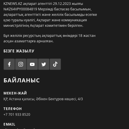
KZNEWS.KZ ақпарат агенттігі 29.12.2023 жылғы
№KZ64VPY00084819 Мерзімді баспасөз басылымын,
ақпараттық агенттікті және желілік басылымды есепке
қою туралы куәлігі, Ақпарат және коммуникация
министрлігінің Ақпарат комитетімен берілген.
Бұл желілік ресурстың ақпараттық өнімдері 18 жастан
асқан азаматтарға арналған.
БІЗГЕ ЖАЗЫЛУ
БАЙЛАНЫС
МЕКЕН-ЖАЙ
ҚР, Астана қаласы, Әбікен Бектұров көшесі, 4/3
ТЕЛЕФОН
+7 701 933 8520
EMAIL