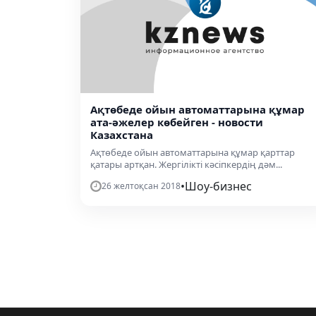
Ақтөбеде ойын автоматтарына құмар
ата-әжелер көбейген - новости
Казахстана
Ақтөбеде ойын автоматтарына құмар қарттар
қатары артқан. Жергілікті кәсіпкердің дәм...
•
Шоу-бизнес
26 желтоқсан 2018