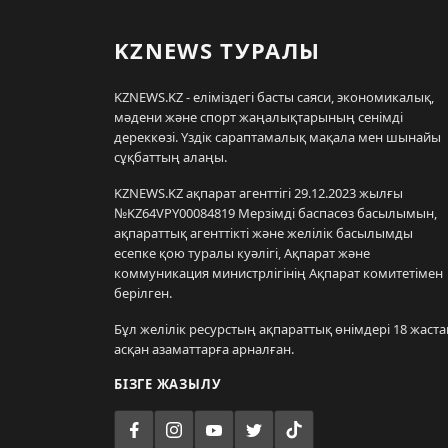
KZNEWS ТУРАЛЫ
KZNEWS.KZ - еліміздегі басты саяси, экономикалық,
мәдени және спорт жаңалықтарының сенімді
дереккөзі. Үздік сараптамалық мақала мен шынайы
сұқбаттың алаңы.
KZNEWS.KZ ақпарат агенттігі 29.12.2023 жылғы
№KZ64VPY00084819 Мерзімді баспасөз басылымын,
ақпараттық агенттікті және желілік басылымды
есепке қою туралы куәлігі, Ақпарат және
коммуникация министрлігінің Ақпарат комитетімен
берілген.
Бұл желілік ресурстың ақпараттық өнімдері 18 жаста
асқан азаматтарға арналған.
БІЗГЕ ЖАЗЫЛУ