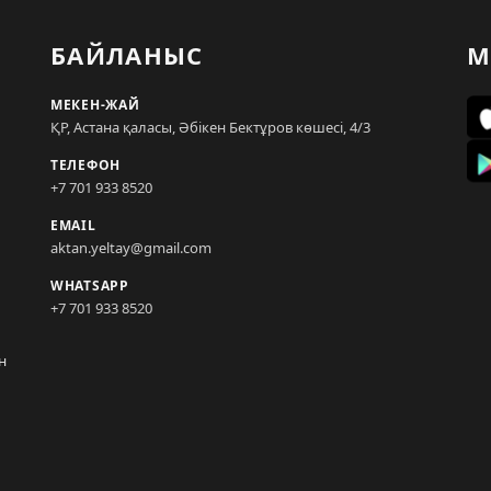
БАЙЛАНЫС
М
МЕКЕН-ЖАЙ
ҚР, Астана қаласы, Әбікен Бектұров көшесі, 4/3
ТЕЛЕФОН
+7 701 933 8520
EMAIL
aktan.yeltay@gmail.com
WHATSAPP
+7 701 933 8520
н