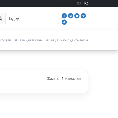
RU
KZ
йттан іздеу
итуция
# Таза Қазақстан
# Таяу Шығыс қақтығысы
Жалпы:
1
жаңалық