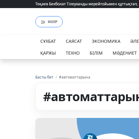
Тоқаев Бекболат Тілеуханды мерейтойымен құттықтап,
Тоқаев Бекболат Тілеуханды мерейтойымен құттықтап,
МӘЗІР
СҰХБАТ
САЯСАТ
ЭКОНОМИКА
ӘЛ
ҚАРЖЫ
ТЕХНО
БІЛІМ
МӘДЕНИЕТ
Басты бет
/
#автоматтарына
#автоматтары