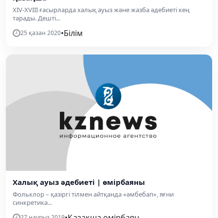
ХІV-ХVIII ғасырларда халық ауыз және жазба әдебиеті кең
тарады. Дешті...
•
Білім
25 қазан 2020
Халық ауыз әдебиеті | өмірбаяны
Фольклор – қазіргі тілмен айтқанда «әмбебап», яғни
синкретика...
•
Қазақша өмірбаян
27 наурыз 2019