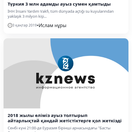
Түркия 3 млн адамды ауыз сумен қамтыды
İHH İnsani Yardım Vakfı, tüm dünyada açtığı su kuyularından
yaklaşık 3 milyon kişi...
•
Ислам нұры
3 қаңтар 2019
2018 жылы еліміз ауыз толтырып
айтарлықтай қандай жетістіктерге қол жеткізді
Сенбі күні 21:00-де Еуразия бірінші арнасындағы "Басты