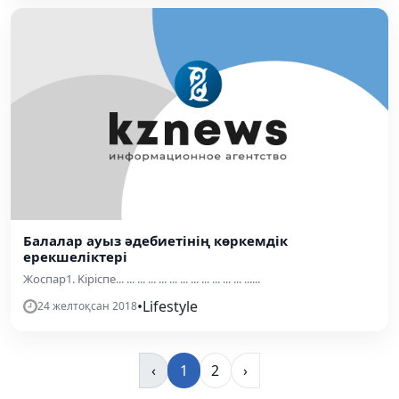
Балалар ауыз әдебиетінің көркемдік
ерекшеліктері
Жоспар1. Kipicпe... ... ... ... ... ... ... ... ... ... ... ... ......
•
Lifestyle
24 желтоқсан 2018
‹
1
2
›