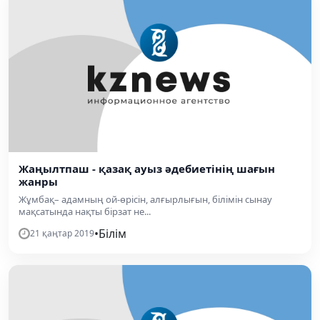
Жаңылтпаш - қазақ ауыз әдебиетінің шағын
жанры
Жұмбақ– адамның ой-өрісін, алғырлығын, білімін сынау
мақсатында нақты бірзат не...
•
Білім
21 қаңтар 2019