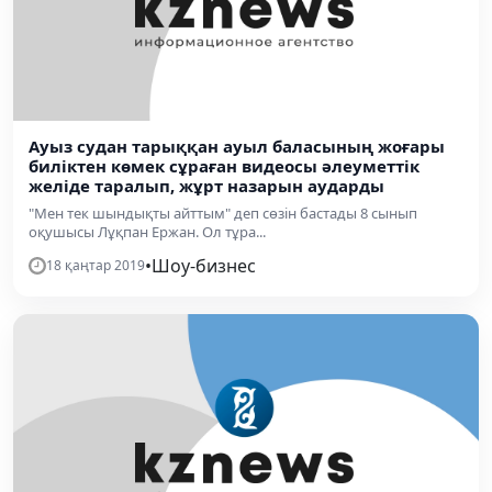
Ауыз судан тарыққан ауыл баласының жоғары
биліктен көмек сұраған видеосы әлеуметтік
желіде таралып, жұрт назарын аударды
"Мен тек шындықты айттым" деп сөзін бастады 8 сынып
оқушысы Лұқпан Ержан. Ол тұра...
•
Шоу-бизнес
18 қаңтар 2019