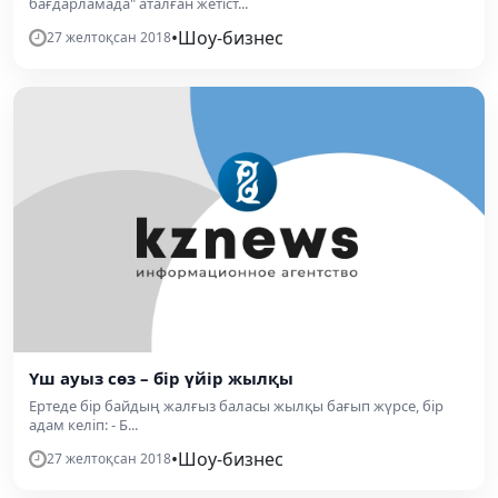
бағдарламада" аталған жетіст...
•
Шоу-бизнес
27 желтоқсан 2018
Үш ауыз сөз – бір үйір жылқы
Ертеде бір байдың жалғыз баласы жылқы бағып жүрсе, бір
адам келіп: - Б...
•
Шоу-бизнес
27 желтоқсан 2018