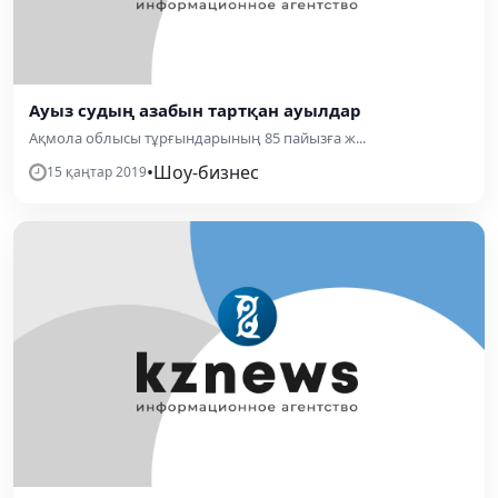
Ауыз судың азабын тартқан ауылдар
Ақмола облысы тұрғын­дары­ның 85 пайызға ж...
•
Шоу-бизнес
15 қаңтар 2019