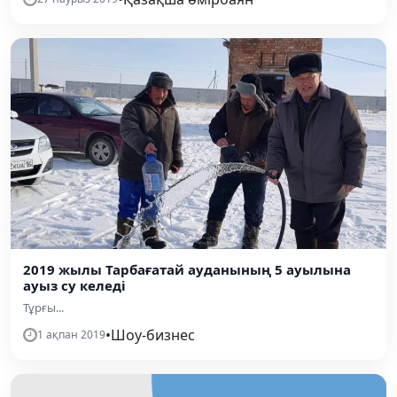
2019 жылы Тарбағатай ауданының 5 ауылына
ауыз су келеді
Тұрғы...
•
Шоу-бизнес
1 ақпан 2019