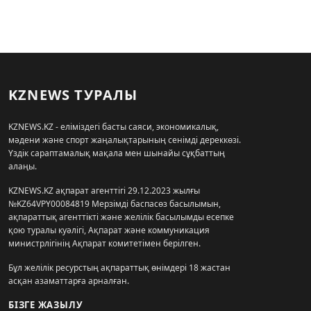
KZNEWS ТУРАЛЫ
KZNEWS.KZ - еліміздегі басты саяси, экономикалық,
мәдени және спорт жаңалықтарының сенімді дереккөзі.
Үздік сараптамалық мақала мен шынайы сұқбаттың
алаңы.
KZNEWS.KZ ақпарат агенттігі 29.12.2023 жылғы
№KZ64VPY00084819 Мерзімді баспасөз басылымын,
ақпараттық агенттікті және желілік басылымды есепке
қою туралы куәлігі, Ақпарат және коммуникация
министрлігінің Ақпарат комитетімен берілген.
Бұл желілік ресурстың ақпараттық өнімдері 18 жастан
асқан азаматтарға арналған.
БІЗГЕ ЖАЗЫЛУ