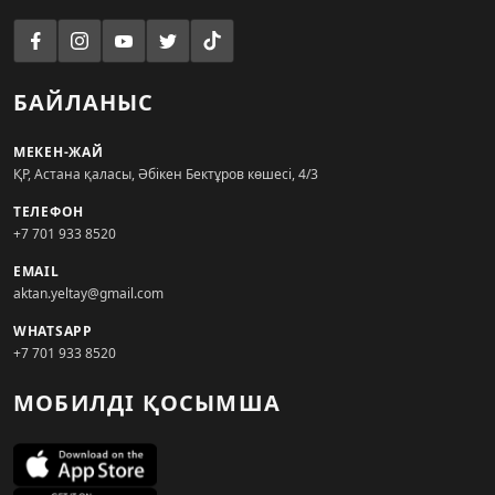
БАЙЛАНЫС
МЕКЕН-ЖАЙ
ҚР, Астана қаласы, Әбікен Бектұров көшесі, 4/3
ТЕЛЕФОН
+7 701 933 8520
EMAIL
aktan.yeltay@gmail.com
WHATSAPP
+7 701 933 8520
МОБИЛДІ ҚОСЫМША