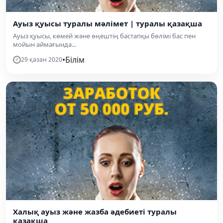
Ауыз қуысы туралы мәлімет | туралы қазақша
Ауыз қуысы, көмей және өңештің бастапқы бөлімі бас пен
мойын аймағында...
•
Білім
29 қазан 2020
Халық ауыз және жазба әдебиеті туралы
қазақша