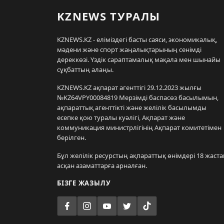
KZNEWS ТУРАЛЫ
KZNEWS.KZ - еліміздегі басты саяси, экономикалық,
мәдени және спорт жаңалықтарының сенімді
дереккөзі. Үздік сараптамалық мақала мен шынайы
сұқбаттың алаңы.
KZNEWS.KZ ақпарат агенттігі 29.12.2023 жылғы
№KZ64VPY00084819 Мерзімді баспасөз басылымын,
ақпараттық агенттікті және желілік басылымды
есепке қою туралы куәлігі, Ақпарат және
коммуникация министрлігінің Ақпарат комитетімен
берілген.
Бұл желілік ресурстың ақпараттық өнімдері 18 жаста
асқан азаматтарға арналған.
БІЗГЕ ЖАЗЫЛУ