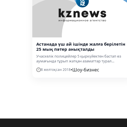
Астанада үш ай ішінде жалға берілетін
25 мың пәтер анықталды
Учаскелік полицейлер 5 қыркүйектен бастап өз
аумағында тұрып жатқан азаматтар турал...
•
Шоу-бизнес
8 желтоқсан 2018