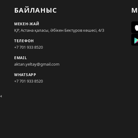
БАЙЛАНЫС
М
МЕКЕН-ЖАЙ
ҚР, Астана қаласы, Әбікен Бектұров көшесі, 4/3
ТЕЛЕФОН
+7 701 933 8520
EMAIL
aktan.yeltay@gmail.com
WHATSAPP
+7 701 933 8520
н