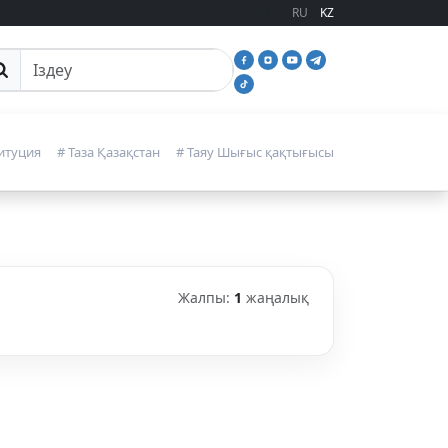
RU
KZ
йттан іздеу
итуция
# Таза Қазақстан
# Таяу Шығыс қақтығысы
Жалпы:
1
жаңалық