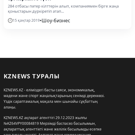
284 отбасы пәтер кілттерін алып, компаниямен бірге жаңа
қоныстарын дүркіретіп атап...
•
Шоу-бизнес
15 қаңтар 2019
KZNEWS ТУРАЛЫ
KZNEWS.KZ - еліміздегі басты саяси, экономикалық,
мәдени және спорт жаңалықтарының сенімді дереккөзі.
Үздік сараптамалық мақала мен шынайы сұқбаттың
алаңы.
KZNEWS.KZ ақпарат агенттігі 29.12.2023 жылғы
№KZ64VPY00084819 Мерзімді баспасөз басылымын,
ақпараттық агенттікті және желілік басылымды есепке
қою туралы куәлігі, Ақпарат және коммуникация