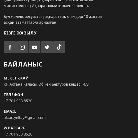
министрлігінің Ақпарат комитетімен берілген.
Бұл желілік ресурстың ақпараттық өнімдері 18 жастан
асқан азаматтарға арналған.
БІЗГЕ ЖАЗЫЛУ
БАЙЛАНЫС
МЕКЕН-ЖАЙ
ҚР, Астана қаласы, Әбікен Бектұров көшесі, 4/3
ТЕЛЕФОН
+7 701 933 8520
EMAIL
aktan.yeltay@gmail.com
WHATSAPP
+7 701 933 8520