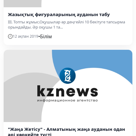
Жазықтық фигураларының ауданын табу
III. Топты жұмыс.Оқушылар әр деңгейлі 10 бекітуге тапсырма
орындайды. Әр оқушы 1 та...
•
Білім
12 ақпан 2019
"Жаңа Жетісу" - Алматының жаңа ауданын одан
әрі көркейте түсті