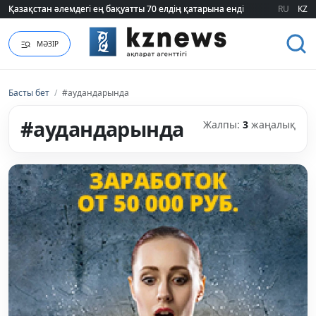
Қазақстан әлемдегі ең бақуатты 70 елдің қатарына енді
Қазақстан әлемдегі ең бақуатты 70 елдің қатарына енді
RU
KZ
МӘЗІР
Басты бет
/
#аудандарында
#аудандарында
Жалпы:
3
жаңалық