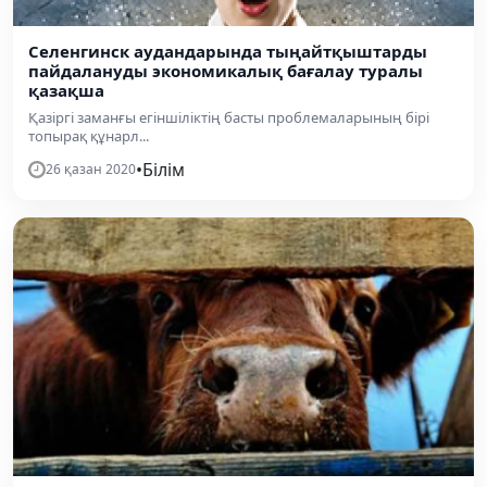
Селенгинск аудандарында тыңайтқыштарды
пайдалануды экономикалық бағалау туралы
қазақша
Қазіргі заманғы егіншіліктің басты проблемаларының бірі
топырақ құнарл...
•
Білім
26 қазан 2020