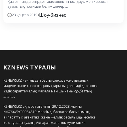
Қазіргі таңда өңірдегі әкімшіліктің қолдауымен кезекші
аумақтық полиция бөлімшелері...
•
Шоу-бизнес
23 қаңтар 2019
KZNEWS ТУРАЛЫ
KZNEWS.KZ - еліміздегі басты саяси, экономикалық,
мәдени және спорт жаңалықтарының сенімді дереккөзі.
Үздік сараптамалық мақала мен шынайы сұқбаттың
алаңы.
KZNEWS.KZ ақпарат агенттігі 29.12.2023 жылғы
№KZ64VPY00084819 Мерзімді баспасөз басылымын,
ақпараттық агенттікті және желілік басылымды есепке
қою туралы куәлігі, Ақпарат және коммуникация