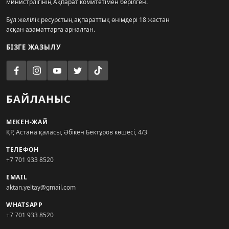
министрлігінің Ақпарат комитетімен берілген.
Бұл желілік ресурстың ақпараттық өнімдері 18 жастан
асқан азаматтарға арналған.
БІЗГЕ ЖАЗЫЛУ
БАЙЛАНЫС
МЕКЕН-ЖАЙ
ҚР, Астана қаласы, Әбікен Бектұров көшесі, 4/3
ТЕЛЕФОН
+7 701 933 8520
EMAIL
aktan.yeltay@gmail.com
WHATSAPP
+7 701 933 8520