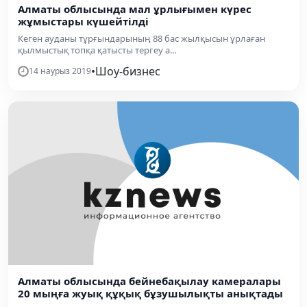
Алматы облысында мал ұрлығымен күрес
жұмыстары күшейтілді
Кеген ауданы тұрғындарының 88 бас жылқысын ұрлаған
қылмыстық топқа қатысты тергеу а...
•
Шоу-бизнес
14 наурыз 2019
Алматы облысында бейнебақылау камералары
20 мыңға жуық құқық бұзушылықты анықтады