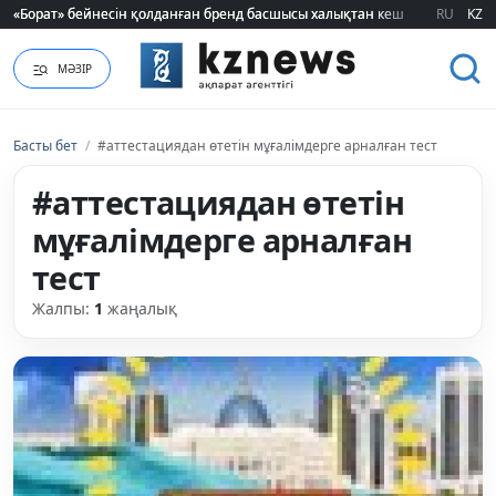
«Борат» бейнесін қолданған бренд басшысы халықтан кешірім сұрады
«Борат» бейнесін қолданған бренд басшысы халықтан кешірім сұрады
RU
KZ
МӘЗІР
Басты бет
/
#аттестациядан өтетін мұғалімдерге арналған тест
#аттестациядан өтетін
мұғалімдерге арналған
тест
Жалпы:
1
жаңалық