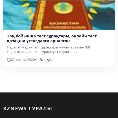
Заң бойынша тест сұрақтары, онлайн тест
қазақша ұстаздарға арналған
Педагогикадан тест сұрақтары жауаптарымен №8
Педагогикадан тест сұрақтары жауаптар...
•
Lifestyle
27 қаңтар 2020
KZNEWS ТУРАЛЫ