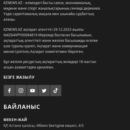
KZNEWS.KZ - еліміздегі басты саяси, экономикалық,
мәдени және спорт жаңалықтарының сенімді дереккөзі.
Үздік сараптамалық мақала мен шынайы сұқбаттың
алаңы.
KZNEWS.KZ ақпарат агенттігі 29.12.2023 жылғы
№KZ64VPY00084819 Мерзімді баспасөз басылымын,
ақпараттық агенттікті және желілік басылымды есепке
қою туралы куәлігі, Ақпарат және коммуникация
министрлігінің Ақпарат комитетімен берілген.
Бұл желілік ресурстың ақпараттық өнімдері 18 жастан
асқан азаматтарға арналған.
БІЗГЕ ЖАЗЫЛУ
БАЙЛАНЫС
МЕКЕН-ЖАЙ
ҚР, Астана қаласы, Әбікен Бектұров көшесі, 4/3