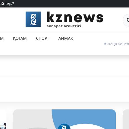
 айтады?
 айтады?
Са
ЕМ
ҚОҒАМ
СПОРТ
АЙМАҚ
# Жаңа Конст