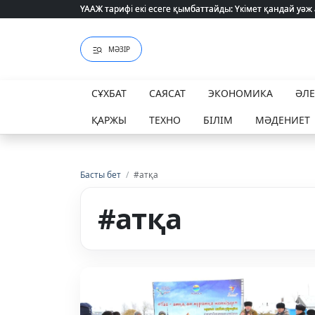
ҮААЖ тарифі екі есеге қымбаттайды: Үкімет қандай уәж
ҮААЖ тарифі екі есеге қымбаттайды: Үкімет қандай уәж
МӘЗІР
СҰХБАТ
САЯСАТ
ЭКОНОМИКА
ӘЛ
ҚАРЖЫ
ТЕХНО
БІЛІМ
МӘДЕНИЕТ
Басты бет
/
#атқа
#атқа