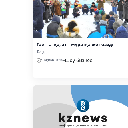
Тай – атқа, ат – мұратқа жеткізеді
Таяуд...
•
Шоу-бизнес
5 ақпан 2019