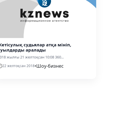
Жетісулық судьялар атқа мініп,
ауылдарды аралады
018 жылғы 21 желтоқсан 10:08 360...
•
Шоу-бизнес
22 желтоқсан 2018