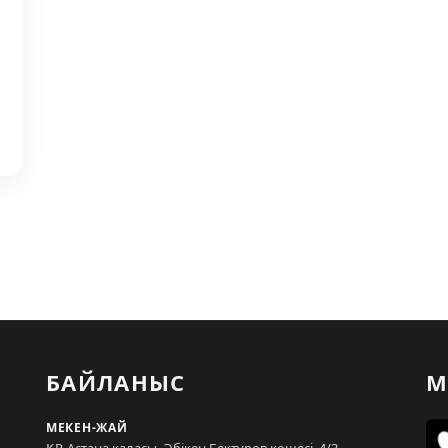
БАЙЛАНЫС
М
МЕКЕН-ЖАЙ
ҚР, Астана қаласы, Әбікен Бектұров көшесі, 4/3