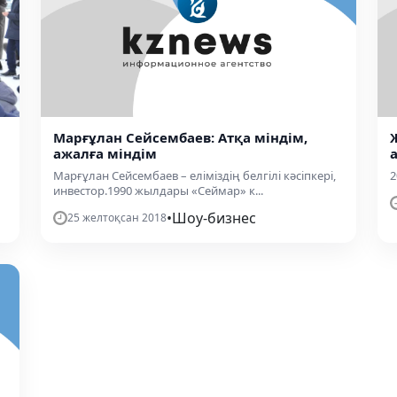
Марғұлан Сейсембаев: Атқа міндім,
ажалға міндім
Марғұлан Сейсембаев – еліміздің белгілі кәсіпкері,
2
инвестор.1990 жылдары «Сеймар» к...
•
Шоу-бизнес
25 желтоқсан 2018