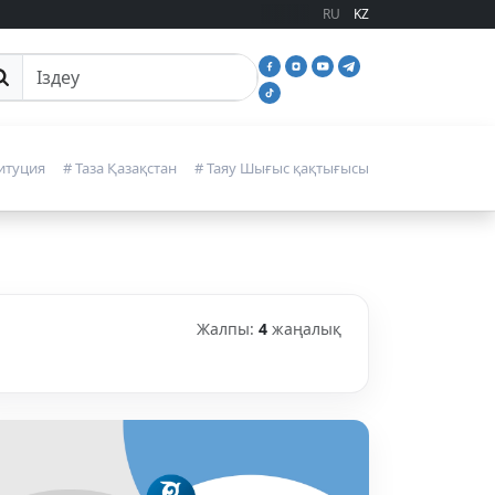
RU
KZ
йттан іздеу
итуция
# Таза Қазақстан
# Таяу Шығыс қақтығысы
Жалпы:
4
жаңалық