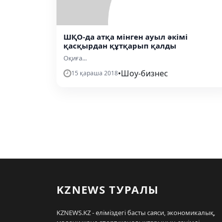
ШҚО-да атқа мінген ауыл әкімі
қасқырдан құтқарып қалды
Оқиға...
•
Шоу-бизнес
15 қараша 2018
KZNEWS ТУРАЛЫ
KZNEWS.KZ - еліміздегі басты саяси, экономикалық,