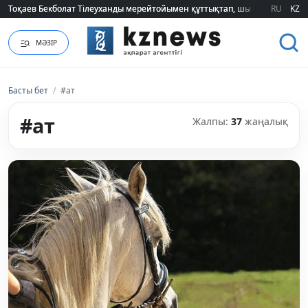
Тоқаев Бекболат Тілеуханды мерейтойымен құттықтап, шығармашылық т
Тоқаев Бекболат Тілеуханды мерейтойымен құттықтап, шығармашылық т
RU
KZ
МӘЗІР
Басты бет
/
#ат
#ат
Жалпы:
37
жаңалық