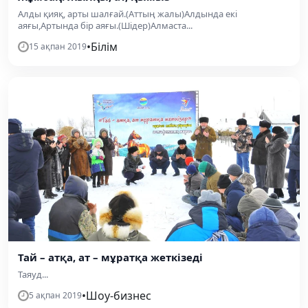
Алды қияқ, арты шалғай.(Аттың жалы)Алдында екі
аяғы,Артында бір аяғы.(Шідер)Алмаста...
•
Білім
15 ақпан 2019
Тай – атқа, ат – мұратқа жеткізеді
Таяуд...
•
Шоу-бизнес
5 ақпан 2019