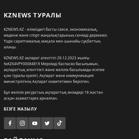
KZNEWS ТУРАЛЫ
KZNEWS.KZ - еліміздегі басты саяси, экономикалық,
мәдени және спорт жаңалықтарының сенімді дереккөзі.
Үздік сараптамалық мақала мен шынайы сұқбаттың
алаңы.
KZNEWS.KZ ақпарат агенттігі 29.12.2023 жылғы
№KZ64VPY00084819 Мерзімді баспасөз басылымын,
ақпараттық агенттікті және желілік басылымды есепке
қою туралы куәлігі, Ақпарат және коммуникация
министрлігінің Ақпарат комитетімен берілген.
Бұл желілік ресурстың ақпараттық өнімдері 18 жастан
асқан азаматтарға арналған.
БІЗГЕ ЖАЗЫЛУ