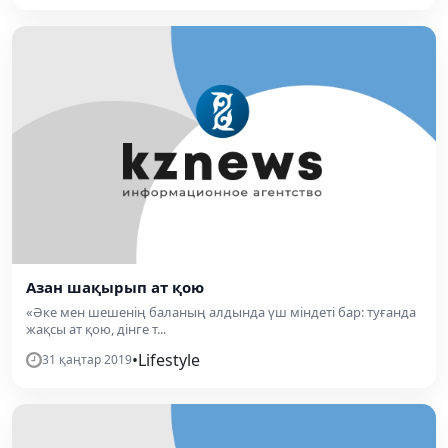
Азан шақырып ат қою
«Әке мен шешенің баланың алдында үш міндеті бар: туғанда
жақсы ат қою, дінге т...
•
Lifestyle
31 қаңтар 2019