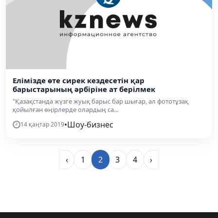
Елімізде өте сирек кездесетін қар
барыстарының әрбіріне ат берілмек
"Қазақстанда жүзге жуық барыс бар шығар, ал фототұзақ
қойылған өңірлерде олардың са...
•
Шоу-бизнес
14 қаңтар 2019
‹
1
2
3
4
›