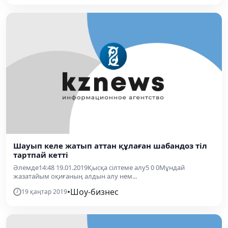
Шауып келе жатып аттан құлаған шабандоз тіл
тартпай кетті
Әлемде14:48 19.01.2019Қысқа сілтеме алу5 0 0Мұндай
жазатайым оқиғаның алдын алу нем...
•
Шоу-бизнес
19 қаңтар 2019