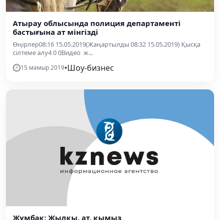
Атырау облысында полиция департаменті
бастығына ат мінгізді
Өңірлер08:16 15.05.2019(Жаңартылды 08:32 15.05.2019) Қысқа
сілтеме алу4 0 0Видео ж...
•
Шоу-бизнес
15 мамыр 2019
Жұмбақ: Жылқы, ат, қымыз