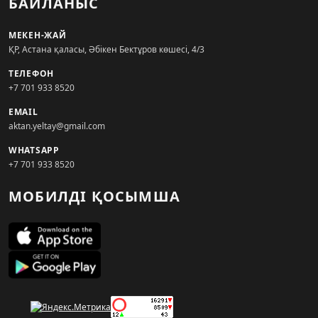
БАЙЛАНЫС
МЕКЕН-ЖАЙ
ҚР, Астана қаласы, Әбікен Бектұров көшесі, 4/3
ТЕЛЕФОН
+7 701 933 8520
EMAIL
aktan.yeltay@gmail.com
WHATSAPP
+7 701 933 8520
МОБИЛДІ ҚОСЫМША