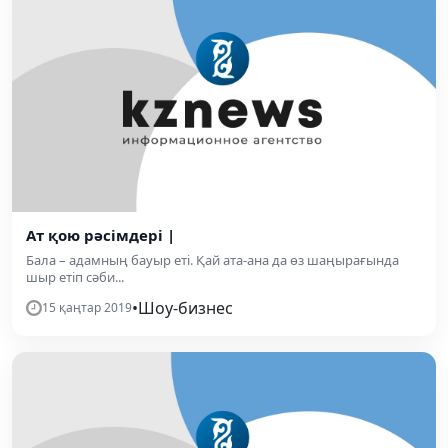
Ат қою рәсімдері |
Бала – адамның бауыр еті. Қай ата-ана да өз шаңырағында
шыр етіп сәби...
•
Шоу-бизнес
15 қаңтар 2019