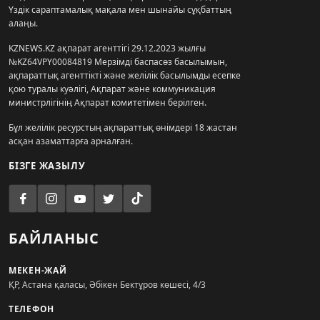
Үздік сараптамалық мақала мен шынайы сұқбаттың
алаңы.
KZNEWS.KZ ақпарат агенттігі 29.12.2023 жылғы
№KZ64VPY00084819 Мерзімді баспасөз басылымын,
ақпараттық агенттікті және желілік басылымды есепке
қою туралы куәлігі, Ақпарат және коммуникация
министрлігінің Ақпарат комитетімен берілген.
Бұл желілік ресурстың ақпараттық өнімдері 18 жастан
асқан азаматтарға арналған.
БІЗГЕ ЖАЗЫЛУ
БАЙЛАНЫС
МЕКЕН-ЖАЙ
ҚР, Астана қаласы, Әбікен Бектұров көшесі, 4/3
ТЕЛЕФОН