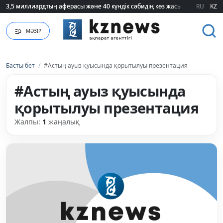
3,5 миллиардтың аферасы және 40 күндік сәбидің көз жасы: Медицинад
3,5 миллиардтың аферасы және 40 күндік сәбидің көз жасы: Медицинад
RU
KZ
МӘЗІР
Басты бет
/
#Астың ауыз қуысында қорытылуы презентация
#Астың ауыз қуысында
қорытылуы презентация
Жалпы:
1
жаңалық