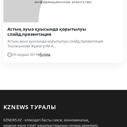
Астың ауыз қуысында қорытылуы
слайд,презентация
Астың ауыз қуысында қорытылуы слайд,презентация
Тоқтасынова ЖұмагүлМ.А...
•
Білім
29 наурыз 2019
KZNEWS ТУРАЛЫ
KZNEWS.KZ - еліміздегі басты саяси, экономикалық,
мәдени және спорт жаңалықтарының сенімді дереккөзі.