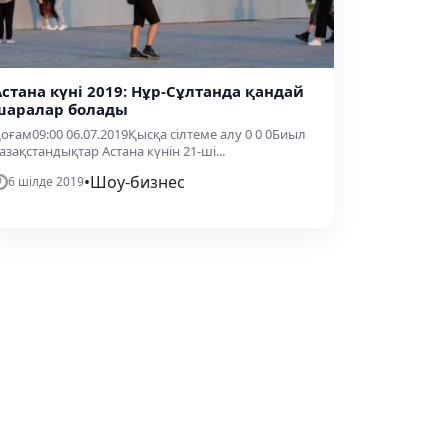
Астана күні 2019: Нұр-Сұлтанда қандай
шаралар болады
оғам09:00 06.07.2019Қысқа сілтеме алу 0 0 0Биыл
азақстандықтар Астана күнін 21-ші...
•
Шоу-бизнес
6 шілде 2019