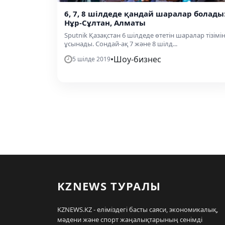
6, 7, 8 шілдеде қандай шаралар болады
Нұр-Сұлтан, Алматы
Sputnik Қазақстан 6 шілдеде өтетін шаралар тізімі
ұсынады. Сондай-ақ 7 және 8 шілд...
•
Шоу-бизнес
5 шілде 2019
KZNEWS ТУРАЛЫ
KZNEWS.KZ - еліміздегі басты саяси, экономикалық,
мәдени және спорт жаңалықтарының сенімді