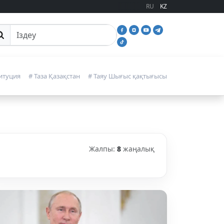
RU
KZ
йттан іздеу
итуция
# Таза Қазақстан
# Таяу Шығыс қақтығысы
Жалпы:
8
жаңалық