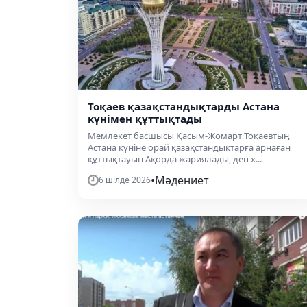
Тоқаев қазақстандықтарды Астана
күнімен құттықтады
Мемлекет басшысы Қасым-Жомарт Тоқаевтың
Астана күніне орай қазақстандықтарға арнаған
құттықтауын Ақорда жариялады, деп х...
•
Мәдениет
6 шілде 2026