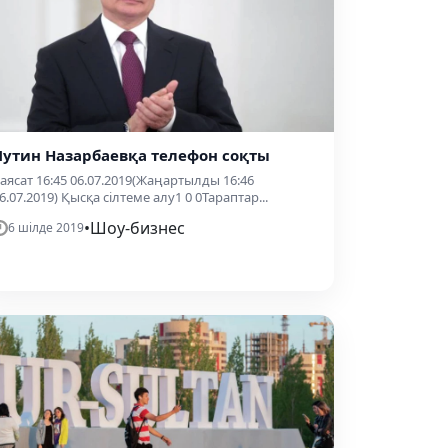
Путин Назарбаевқа телефон соқты
аясат 16:45 06.07.2019(Жаңартылды 16:46
6.07.2019) Қысқа сілтеме алу1 0 0Тараптар...
•
Шоу-бизнес
6 шілде 2019