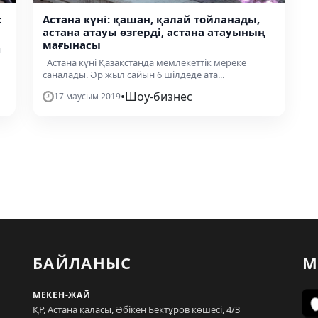
:
Астана күні: қашан, қалай тойланады,
астана атауы өзгерді, астана атауының
мағынасы
н
Астана күні Қазақстанда мемлекеттік мереке
саналады. Әр жыл сайын 6 шілдеде ата...
•
Шоу-бизнес
17 маусым 2019
БАЙЛАНЫС
М
МЕКЕН-ЖАЙ
ҚР, Астана қаласы, Әбікен Бектұров көшесі, 4/3