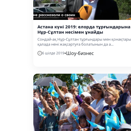
Астана күні 2019: елорда тұрғындарына
Нұр-Сұлтан несімен ұнайды
Сондай-ақ Нұр-Сұлтан тұрғындары мен қонақтар
қалада нені жақсартуға болатынын да а...
•
Шоу-бизнес
6 шілде 2019