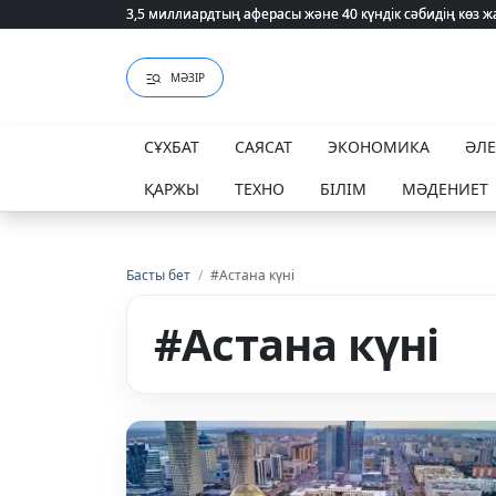
3,5 миллиардтың аферасы және 40 күндік сәбидің көз
3,5 миллиардтың аферасы және 40 күндік сәбидің көз
МӘЗІР
СҰХБАТ
САЯСАТ
ЭКОНОМИКА
ӘЛ
ҚАРЖЫ
ТЕХНО
БІЛІМ
МӘДЕНИЕТ
Басты бет
/
#Астана күні
#Астана күні