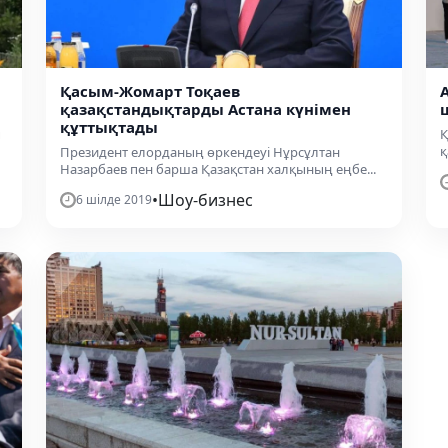
Қасым-Жомарт Тоқаев
қазақстандықтарды Астана күнімен
құттықтады
ы
Қ
қ
Президент елорданың өркендеуі Нұрсұлтан
Назарбаев пен барша Қазақстан халқының еңбе...
•
Шоу-бизнес
6 шілде 2019