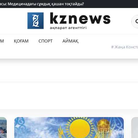
 жасы: Медицинадағы сұмдық қашан тоқтайды?
 жасы: Медицинадағы сұмдық қашан тоқтайды?
Са
ЕМ
ҚОҒАМ
СПОРТ
АЙМАҚ
# Жаңа Конст