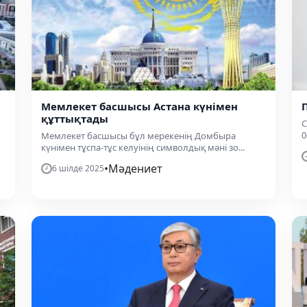
Мемлекет басшысы Астана күнімен
құттықтады
С
0
Мемлекет басшысы бұл мерекенің Домбыра
күнімен тұспа-тұс келуінің символдық мәні зо...
•
Мәдениет
6 шілде 2025